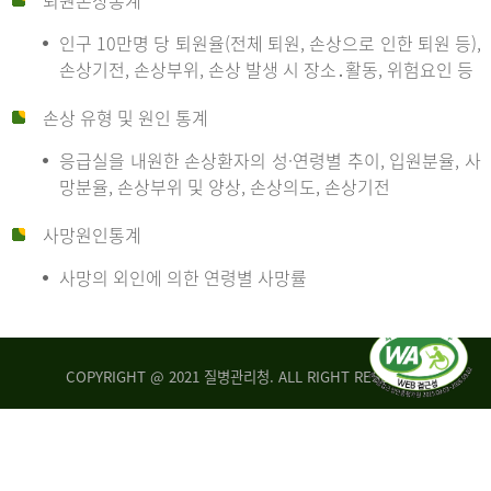
퇴원손상통계
인구 10만명 당 퇴원율(전체 퇴원, 손상으로 인한 퇴원 등),
만
손상기전, 손상부위, 손상 발생 시 장소․활동, 위험요인 등
손상 유형 및 원인 통계
명
응급실을 내원한 손상환자의 성·연령별 추이, 입원분율, 사
망분율, 손상부위 및 양상, 손상의도, 손상기전
당
사망원인통계
사망의 외인에 의한 연령별 사망률
운
COPYRIGHT @ 2021 질병관리청. ALL RIGHT RESERVED
수
사