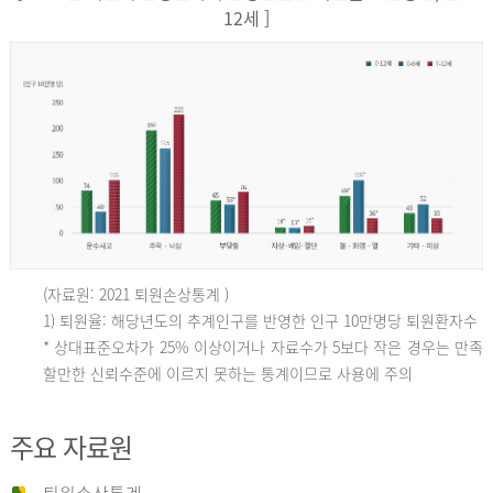
12세 ]
(자료원: 2021 퇴원손상통계 )
인
1) 퇴원율: 해당년도의 추계인구를 반영한 인구 10만명당 퇴원환자수
* 상대표준오차가 25% 이상이거나 자료수가 5보다 작은 경우는 만족
할만한 신뢰수준에 이르지 못하는 통계이므로 사용에 주의
구
주요 자료원
10