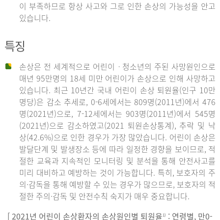
이 부족하므로 항상 사고와 그로 인한 손상의 가능성을 안고
있습니다.
특징
손상은 전 세계적으로 어린이ㆍ청소년의 주된 사망원인으로
매년 95만명의 18세 미만 어린이가 손상으로 인해 사망하고
있습니다. 최근 10년간 국내 어린이 손상 퇴원율(인구 10만
명당)은 감소 추세로, 0-6세에서는 809명(2011년)에서 476
명(2021년)으로, 7-12세에서는 903명(2011년)에서 545명
(2021년)으로 감소하였고(2021 퇴원손상통계), 추락 및 낙
상(42.6%)으로 인한 경우가 가장 많았습니다. 어린이 손상은
발달단계 및 발생장소 등에 따라 일정한 경향을 보이므로, 적
절한 교육과 지속적인 모니터링 및 분석을 통해 안전사고를
미리 대비하고 예방하는 것이 가능합니다. 특히, 보호자의 주
의·감독을 통해 예방할 수 있는 경우가 많으므로, 보호자의 적
절한 주의·감독 및 안전수칙 숙지가 매우 중요합니다.
[ 2021년 어린이 손상환자의 손상원인별 퇴원율
: 연령별, 만0-
1)