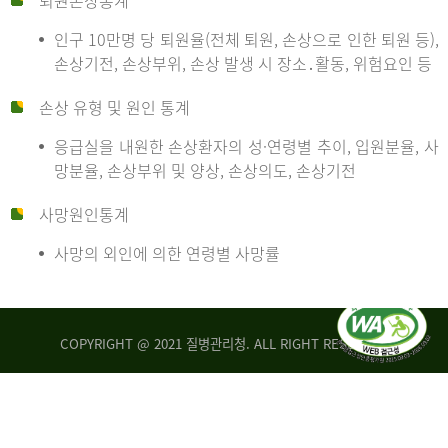
퇴원손상통계
인구 10만명 당 퇴원율(전체 퇴원, 손상으로 인한 퇴원 등),
만
손상기전, 손상부위, 손상 발생 시 장소․활동, 위험요인 등
손상 유형 및 원인 통계
명
응급실을 내원한 손상환자의 성·연령별 추이, 입원분율, 사
망분율, 손상부위 및 양상, 손상의도, 손상기전
당
사망원인통계
사망의 외인에 의한 연령별 사망률
운
COPYRIGHT @ 2021 질병관리청. ALL RIGHT RESERVED
수
사