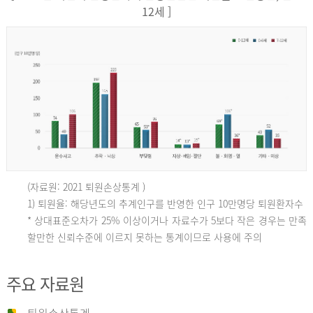
12세 ]
(자료원: 2021 퇴원손상통계 )
인
1) 퇴원율: 해당년도의 추계인구를 반영한 인구 10만명당 퇴원환자수
* 상대표준오차가 25% 이상이거나 자료수가 5보다 작은 경우는 만족
할만한 신뢰수준에 이르지 못하는 통계이므로 사용에 주의
구
주요 자료원
10