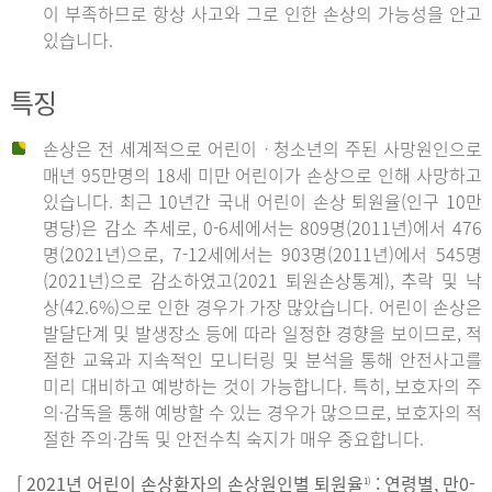
이 부족하므로 항상 사고와 그로 인한 손상의 가능성을 안고
있습니다.
특징
손상은 전 세계적으로 어린이ㆍ청소년의 주된 사망원인으로
매년 95만명의 18세 미만 어린이가 손상으로 인해 사망하고
있습니다. 최근 10년간 국내 어린이 손상 퇴원율(인구 10만
명당)은 감소 추세로, 0-6세에서는 809명(2011년)에서 476
명(2021년)으로, 7-12세에서는 903명(2011년)에서 545명
(2021년)으로 감소하였고(2021 퇴원손상통계), 추락 및 낙
상(42.6%)으로 인한 경우가 가장 많았습니다. 어린이 손상은
발달단계 및 발생장소 등에 따라 일정한 경향을 보이므로, 적
절한 교육과 지속적인 모니터링 및 분석을 통해 안전사고를
미리 대비하고 예방하는 것이 가능합니다. 특히, 보호자의 주
의·감독을 통해 예방할 수 있는 경우가 많으므로, 보호자의 적
절한 주의·감독 및 안전수칙 숙지가 매우 중요합니다.
[ 2021년 어린이 손상환자의 손상원인별 퇴원율
: 연령별, 만0-
1)