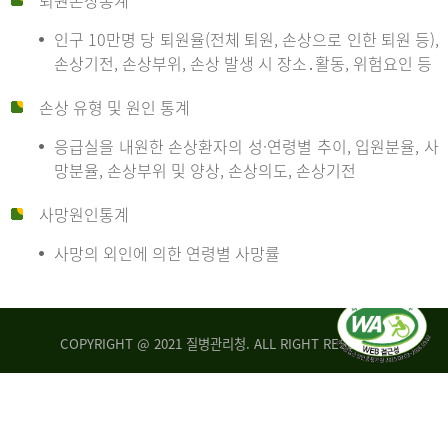
퇴원손상통계
인구 10만명 당 퇴원율(전체 퇴원, 손상으로 인한 퇴원 등),
만
손상기전, 손상부위, 손상 발생 시 장소․활동, 위험요인 등
손상 유형 및 원인 통계
명
응급실을 내원한 손상환자의 성·연령별 추이, 입원분율, 사
망분율, 손상부위 및 양상, 손상의도, 손상기전
당
사망원인통계
사망의 외인에 의한 연령별 사망률
운
COPYRIGHT @ 2021 질병관리청. ALL RIGHT RESERVED
수
사