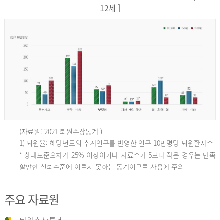
12세 ]
(자료원: 2021 퇴원손상통계 )
인
1) 퇴원율: 해당년도의 추계인구를 반영한 인구 10만명당 퇴원환자수
* 상대표준오차가 25% 이상이거나 자료수가 5보다 작은 경우는 만족
할만한 신뢰수준에 이르지 못하는 통계이므로 사용에 주의
구
주요 자료원
10