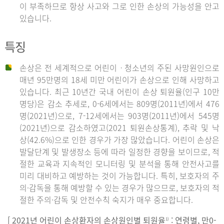
이 부족하므로 항상 사고와 그로 인한 손상의 가능성을 안고
있습니다.
특징
손상은 전 세계적으로 어린이ㆍ청소년의 주된 사망원인으로
매년 95만명의 18세 미만 어린이가 손상으로 인해 사망하고
있습니다. 최근 10년간 국내 어린이 손상 퇴원율(인구 10만
명당)은 감소 추세로, 0-6세에서는 809명(2011년)에서 476
명(2021년)으로, 7-12세에서는 903명(2011년)에서 545명
(2021년)으로 감소하였고(2021 퇴원손상통계), 추락 및 낙
상(42.6%)으로 인한 경우가 가장 많았습니다. 어린이 손상은
발달단계 및 발생장소 등에 따라 일정한 경향을 보이므로, 적
절한 교육과 지속적인 모니터링 및 분석을 통해 안전사고를
미리 대비하고 예방하는 것이 가능합니다. 특히, 보호자의 주
의·감독을 통해 예방할 수 있는 경우가 많으므로, 보호자의 적
절한 주의·감독 및 안전수칙 숙지가 매우 중요합니다.
[ 2021년 어린이 손상환자의 손상원인별 퇴원율
: 연령별, 만0-
1)