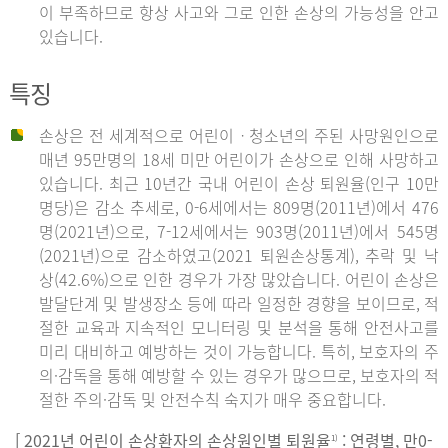
이 부족하므로 항상 사고와 그로 인한 손상의 가능성을 안고
있습니다.
특징
손상은 전 세계적으로 어린이ㆍ청소년의 주된 사망원인으로
매년 95만명의 18세 미만 어린이가 손상으로 인해 사망하고
있습니다. 최근 10년간 국내 어린이 손상 퇴원율(인구 10만
명당)은 감소 추세로, 0-6세에서는 809명(2011년)에서 476
명(2021년)으로, 7-12세에서는 903명(2011년)에서 545명
(2021년)으로 감소하였고(2021 퇴원손상통계), 추락 및 낙
상(42.6%)으로 인한 경우가 가장 많았습니다. 어린이 손상은
발달단계 및 발생장소 등에 따라 일정한 경향을 보이므로, 적
절한 교육과 지속적인 모니터링 및 분석을 통해 안전사고를
미리 대비하고 예방하는 것이 가능합니다. 특히, 보호자의 주
의·감독을 통해 예방할 수 있는 경우가 많으므로, 보호자의 적
절한 주의·감독 및 안전수칙 숙지가 매우 중요합니다.
[ 2021년 어린이 손상환자의 손상원인별 퇴원율
: 연령별, 만0-
1)