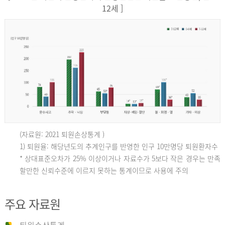
12세 ]
(자료원: 2021 퇴원손상통계 )
인
1) 퇴원율: 해당년도의 추계인구를 반영한 인구 10만명당 퇴원환자수
* 상대표준오차가 25% 이상이거나 자료수가 5보다 작은 경우는 만족
할만한 신뢰수준에 이르지 못하는 통계이므로 사용에 주의
구
주요 자료원
10