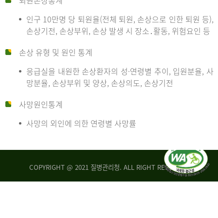
퇴원손상통계
인구 10만명 당 퇴원율(전체 퇴원, 손상으로 인한 퇴원 등),
만
손상기전, 손상부위, 손상 발생 시 장소․활동, 위험요인 등
손상 유형 및 원인 통계
명
응급실을 내원한 손상환자의 성·연령별 추이, 입원분율, 사
망분율, 손상부위 및 양상, 손상의도, 손상기전
당
사망원인통계
사망의 외인에 의한 연령별 사망률
운
COPYRIGHT @ 2021 질병관리청. ALL RIGHT RESERVED
수
사