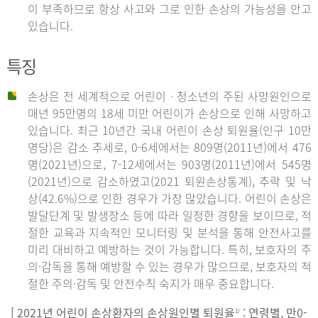
이 부족하므로 항상 사고와 그로 인한 손상의 가능성을 안고
있습니다.
특징
손상은 전 세계적으로 어린이ㆍ청소년의 주된 사망원인으로
매년 95만명의 18세 미만 어린이가 손상으로 인해 사망하고
있습니다. 최근 10년간 국내 어린이 손상 퇴원율(인구 10만
명당)은 감소 추세로, 0-6세에서는 809명(2011년)에서 476
명(2021년)으로, 7-12세에서는 903명(2011년)에서 545명
(2021년)으로 감소하였고(2021 퇴원손상통계), 추락 및 낙
상(42.6%)으로 인한 경우가 가장 많았습니다. 어린이 손상은
발달단계 및 발생장소 등에 따라 일정한 경향을 보이므로, 적
절한 교육과 지속적인 모니터링 및 분석을 통해 안전사고를
미리 대비하고 예방하는 것이 가능합니다. 특히, 보호자의 주
의·감독을 통해 예방할 수 있는 경우가 많으므로, 보호자의 적
절한 주의·감독 및 안전수칙 숙지가 매우 중요합니다.
[ 2021년 어린이 손상환자의 손상원인별 퇴원율
: 연령별, 만0-
1)