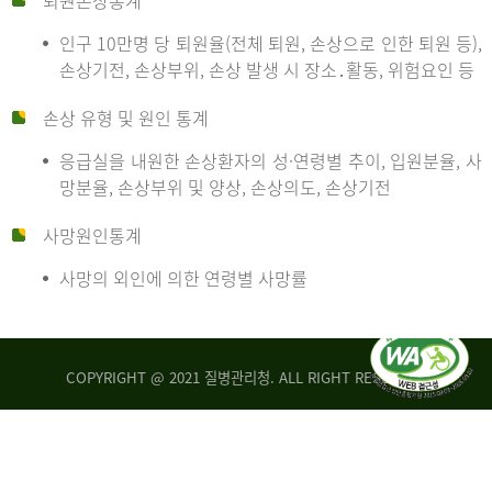
퇴원손상통계
인구 10만명 당 퇴원율(전체 퇴원, 손상으로 인한 퇴원 등),
만
손상기전, 손상부위, 손상 발생 시 장소․활동, 위험요인 등
손상 유형 및 원인 통계
명
응급실을 내원한 손상환자의 성·연령별 추이, 입원분율, 사
망분율, 손상부위 및 양상, 손상의도, 손상기전
당
사망원인통계
사망의 외인에 의한 연령별 사망률
운
COPYRIGHT @ 2021 질병관리청. ALL RIGHT RESERVED
수
사