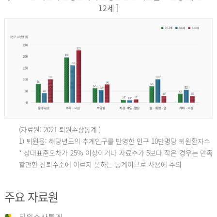
12세 ]
(자료원: 2021 퇴원손상통계 )
인
1) 퇴원율: 해당년도의 추계인구를 반영한 인구 10만명당 퇴원환자수
* 상대표준오차가 25% 이상이거나 자료수가 5보다 작은 경우는 만족
할만한 신뢰수준에 이르지 못하는 통계이므로 사용에 주의
구
주요 자료원
10