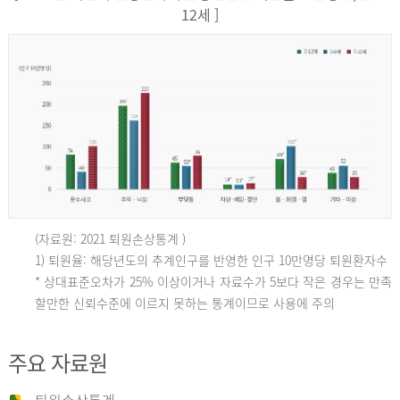
12세 ]
(자료원: 2021 퇴원손상통계 )
인
1) 퇴원율: 해당년도의 추계인구를 반영한 인구 10만명당 퇴원환자수
* 상대표준오차가 25% 이상이거나 자료수가 5보다 작은 경우는 만족
할만한 신뢰수준에 이르지 못하는 통계이므로 사용에 주의
구
주요 자료원
10