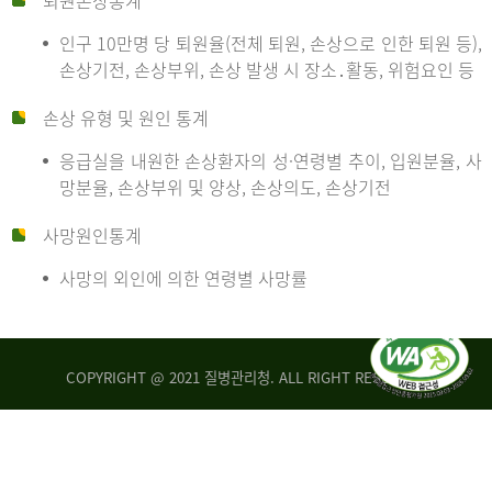
퇴원손상통계
인구 10만명 당 퇴원율(전체 퇴원, 손상으로 인한 퇴원 등),
만
손상기전, 손상부위, 손상 발생 시 장소․활동, 위험요인 등
손상 유형 및 원인 통계
명
응급실을 내원한 손상환자의 성·연령별 추이, 입원분율, 사
망분율, 손상부위 및 양상, 손상의도, 손상기전
당
사망원인통계
사망의 외인에 의한 연령별 사망률
운
COPYRIGHT @ 2021 질병관리청. ALL RIGHT RESERVED
수
사