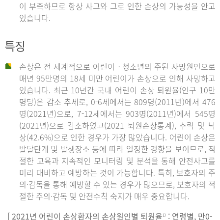
이 부족하므로 항상 사고와 그로 인한 손상의 가능성을 안고
있습니다.
특징
손상은 전 세계적으로 어린이ㆍ청소년의 주된 사망원인으로
매년 95만명의 18세 미만 어린이가 손상으로 인해 사망하고
있습니다. 최근 10년간 국내 어린이 손상 퇴원율(인구 10만
명당)은 감소 추세로, 0-6세에서는 809명(2011년)에서 476
명(2021년)으로, 7-12세에서는 903명(2011년)에서 545명
(2021년)으로 감소하였고(2021 퇴원손상통계), 추락 및 낙
상(42.6%)으로 인한 경우가 가장 많았습니다. 어린이 손상은
발달단계 및 발생장소 등에 따라 일정한 경향을 보이므로, 적
절한 교육과 지속적인 모니터링 및 분석을 통해 안전사고를
미리 대비하고 예방하는 것이 가능합니다. 특히, 보호자의 주
의·감독을 통해 예방할 수 있는 경우가 많으므로, 보호자의 적
절한 주의·감독 및 안전수칙 숙지가 매우 중요합니다.
[ 2021년 어린이 손상환자의 손상원인별 퇴원율
: 연령별, 만0-
1)