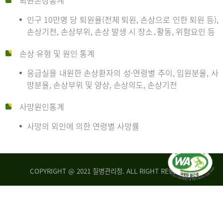
퇴원손상통계
인구 10만명 당 퇴원율(전체 퇴원, 손상으로 인한 퇴원 등),
만
손상기전, 손상부위, 손상 발생 시 장소․활동, 위험요인 등
손상 유형 및 원인 통계
명
응급실을 내원한 손상환자의 성·연령별 추이, 입원분율, 사
망분율, 손상부위 및 양상, 손상의도, 손상기전
당
사망원인통계
사망의 외인에 의한 연령별 사망률
운
COPYRIGHT @ 2021 질병관리청. ALL RIGHT RESERVED
수
사