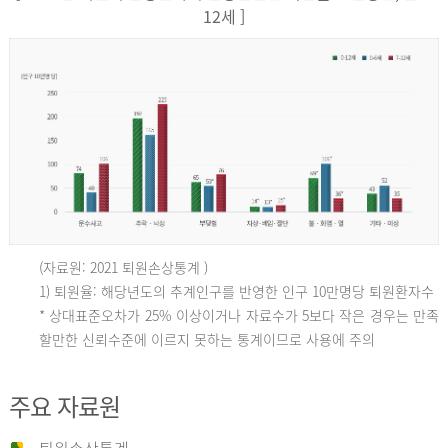
12세 ]
(자료원: 2021 퇴원손상통계 )
인
1) 퇴원율: 해당년도의 추계인구를 반영한 인구 10만명당 퇴원환자수
* 상대표준오차가 25% 이상이거나 자료수가 5보다 작은 경우는 만족
할만한 신뢰수준에 이르지 못하는 통계이므로 사용에 주의
구
주요 자료원
10