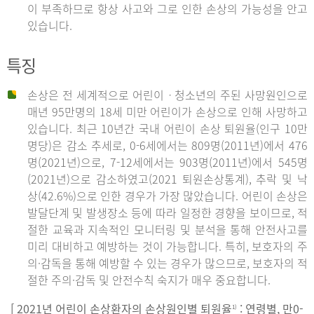
이 부족하므로 항상 사고와 그로 인한 손상의 가능성을 안고
있습니다.
특징
손상은 전 세계적으로 어린이ㆍ청소년의 주된 사망원인으로
매년 95만명의 18세 미만 어린이가 손상으로 인해 사망하고
있습니다. 최근 10년간 국내 어린이 손상 퇴원율(인구 10만
명당)은 감소 추세로, 0-6세에서는 809명(2011년)에서 476
명(2021년)으로, 7-12세에서는 903명(2011년)에서 545명
(2021년)으로 감소하였고(2021 퇴원손상통계), 추락 및 낙
상(42.6%)으로 인한 경우가 가장 많았습니다. 어린이 손상은
발달단계 및 발생장소 등에 따라 일정한 경향을 보이므로, 적
절한 교육과 지속적인 모니터링 및 분석을 통해 안전사고를
미리 대비하고 예방하는 것이 가능합니다. 특히, 보호자의 주
의·감독을 통해 예방할 수 있는 경우가 많으므로, 보호자의 적
절한 주의·감독 및 안전수칙 숙지가 매우 중요합니다.
[ 2021년 어린이 손상환자의 손상원인별 퇴원율
: 연령별, 만0-
1)