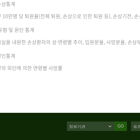
손상통계
 10만명 당 퇴원율(전체 퇴원, 손상으로 인한 퇴원 등), 손상기전, 
유형 및 원인 통계
실을 내원한 손상환자의 성·연령별 추이, 입원분율, 사망분율, 손상부
원인통계
의 외인에 의한 연령별 사망률
GO