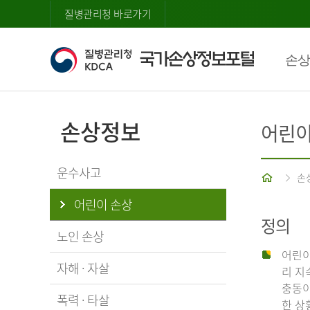
질병관리청 바로가기
손상
손상정보
어린이
운수사고
홈
손
어린이 손상
정의
노인 손상
어린이
자해 · 자살
리 지
충동이
폭력 · 타살
한 상