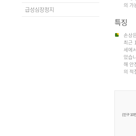
의 가
급성심장정지
특징
손상은
최근 
세에서
았습니
해 안
의 적