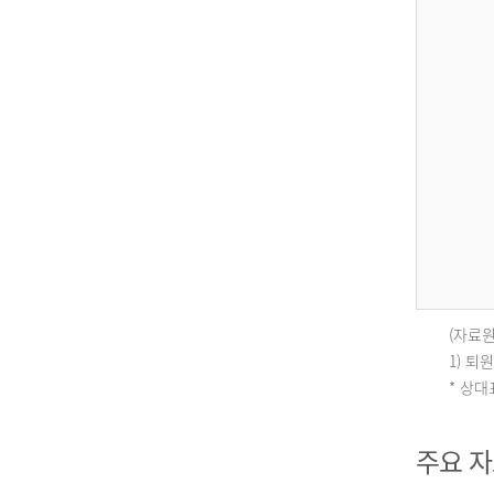
(자료원
인
1) 
* 상
구
주요 