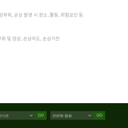
손상부위, 손상 발생 시 장소․활동, 위험요인 등
위 및 양상, 손상의도, 손상기전
GO
GO