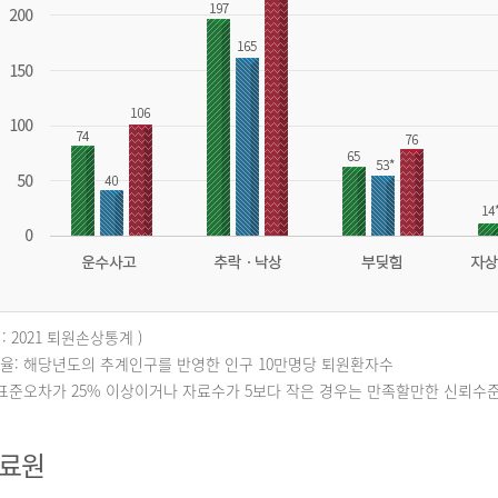
: 2021 퇴원손상통계 )
퇴원율: 해당년도의 추계인구를 반영한 인구 10만명당 퇴원환자수
대표준오차가 25% 이상이거나 자료수가 5보다 작은 경우는 만족할만한 신뢰수
자료원