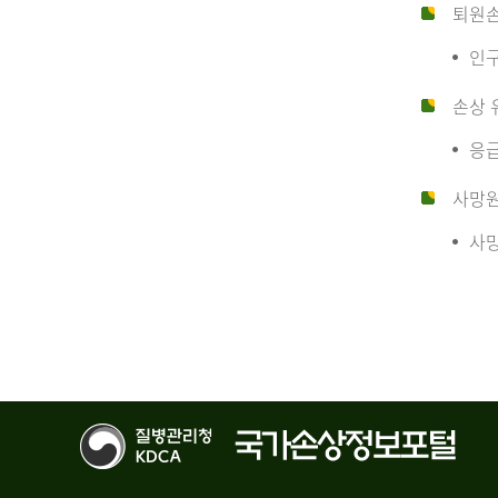
10
퇴원
인구
만
손상 
응급
명
사망
사망
당
운
수