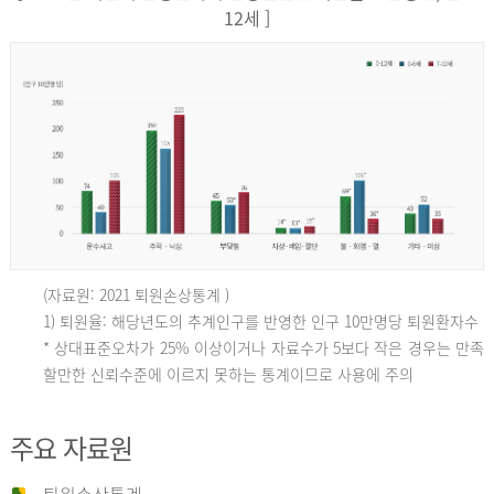
12세 ]
(자료원: 2021 퇴원손상통계 )
인
1) 퇴원율: 해당년도의 추계인구를 반영한 인구 10만명당 퇴원환자수
* 상대표준오차가 25% 이상이거나 자료수가 5보다 작은 경우는 만족
할만한 신뢰수준에 이르지 못하는 통계이므로 사용에 주의
구
주요 자료원
10