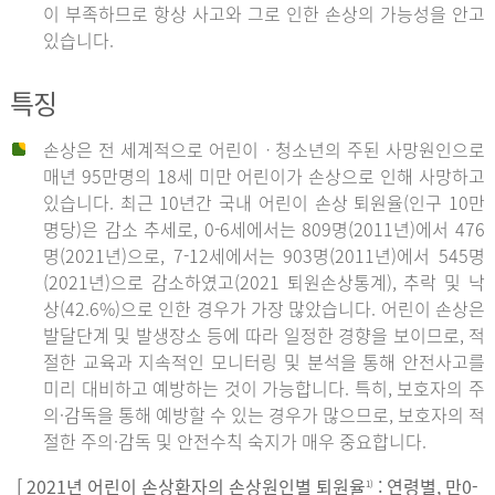
이 부족하므로 항상 사고와 그로 인한 손상의 가능성을 안고
있습니다.
특징
손상은 전 세계적으로 어린이ㆍ청소년의 주된 사망원인으로
매년 95만명의 18세 미만 어린이가 손상으로 인해 사망하고
있습니다. 최근 10년간 국내 어린이 손상 퇴원율(인구 10만
명당)은 감소 추세로, 0-6세에서는 809명(2011년)에서 476
명(2021년)으로, 7-12세에서는 903명(2011년)에서 545명
(2021년)으로 감소하였고(2021 퇴원손상통계), 추락 및 낙
상(42.6%)으로 인한 경우가 가장 많았습니다. 어린이 손상은
발달단계 및 발생장소 등에 따라 일정한 경향을 보이므로, 적
절한 교육과 지속적인 모니터링 및 분석을 통해 안전사고를
미리 대비하고 예방하는 것이 가능합니다. 특히, 보호자의 주
의·감독을 통해 예방할 수 있는 경우가 많으므로, 보호자의 적
절한 주의·감독 및 안전수칙 숙지가 매우 중요합니다.
[ 2021년 어린이 손상환자의 손상원인별 퇴원율
: 연령별, 만0-
1)