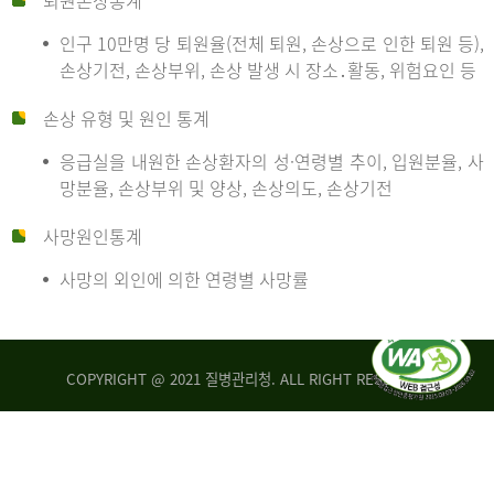
퇴원손상통계
인구 10만명 당 퇴원율(전체 퇴원, 손상으로 인한 퇴원 등),
만
손상기전, 손상부위, 손상 발생 시 장소․활동, 위험요인 등
손상 유형 및 원인 통계
명
응급실을 내원한 손상환자의 성·연령별 추이, 입원분율, 사
망분율, 손상부위 및 양상, 손상의도, 손상기전
당
사망원인통계
사망의 외인에 의한 연령별 사망률
운
COPYRIGHT @ 2021 질병관리청. ALL RIGHT RESERVED
수
사