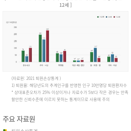
12세 ]
(자료원: 2021 퇴원손상통계 )
인
1) 퇴원율: 해당년도의 추계인구를 반영한 인구 10만명당 퇴원환자수
* 상대표준오차가 25% 이상이거나 자료수가 5보다 작은 경우는 만족
할만한 신뢰수준에 이르지 못하는 통계이므로 사용에 주의
구
주요 자료원
10