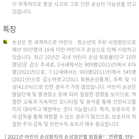
이 부족하므로 항상 사고와 그로 인한 손상의 가능성을 안고
있습니다.
특징
손상은 전 세계적으로 어린이ㆍ청소년의 주된 사망원인으로
매년 95만명의 18세 미만 어린이가 손상으로 인해 사망하고
있습니다. 최근 10년간 국내 어린이 손상 퇴원율(인구 10만
명당)은 감소 추세로, 0-6세에서는 809명(2011년)에서 476
명(2021년)으로, 7-12세에서는 903명(2011년)에서 545명
(2021년)으로 감소하였고(2021 퇴원손상통계), 추락 및 낙
상(42.6%)으로 인한 경우가 가장 많았습니다. 어린이 손상은
발달단계 및 발생장소 등에 따라 일정한 경향을 보이므로, 적
절한 교육과 지속적인 모니터링 및 분석을 통해 안전사고를
미리 대비하고 예방하는 것이 가능합니다. 특히, 보호자의 주
의·감독을 통해 예방할 수 있는 경우가 많으므로, 보호자의 적
절한 주의·감독 및 안전수칙 숙지가 매우 중요합니다.
[ 2021년 어린이 손상환자의 손상원인별 퇴원율
: 연령별, 만0-
1)