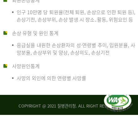
퇴원손상통계
인구 10만명 당 퇴원율(전체 퇴원, 손상으로 인한 퇴원 등),
만
손상기전, 손상부위, 손상 발생 시 장소․활동, 위험요인 등
손상 유형 및 원인 통계
명
응급실을 내원한 손상환자의 성·연령별 추이, 입원분율, 사
망분율, 손상부위 및 양상, 손상의도, 손상기전
당
사망원인통계
사망의 외인에 의한 연령별 사망률
운
COPYRIGHT @ 2021 질병관리청. ALL RIGHT RESERVED
수
사