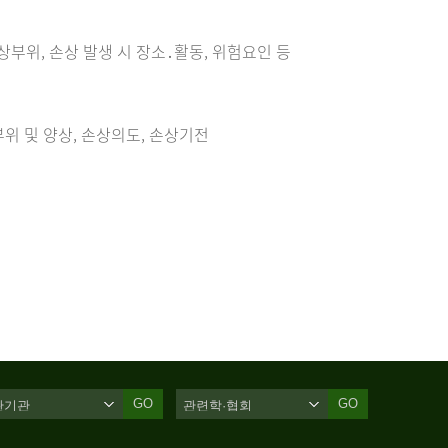
손상부위, 손상 발생 시 장소․활동, 위험요인 등
위 및 양상, 손상의도, 손상기전
GO
GO