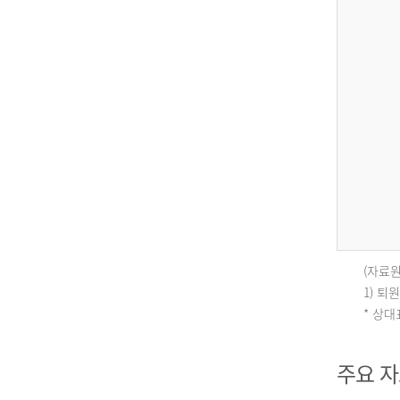
(자료원
인
1) 
* 상
구
주요 