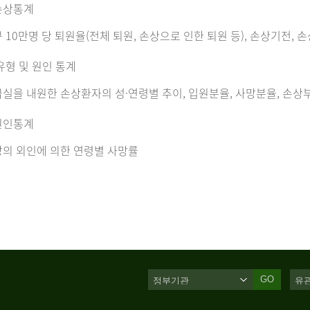
손상통계
 10만명 당 퇴원율(전체 퇴원, 손상으로 인한 퇴원 등), 손상기전, 
유형 및 원인 통계
실을 내원한 손상환자의 성·연령별 추이, 입원분율, 사망분율, 손상부
원인통계
의 외인에 의한 연령별 사망률
GO