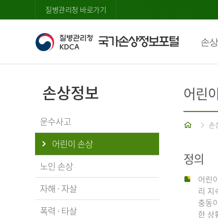
질병관리청 바로가기
손상
손상정보
어린이
운수사고
홈
손
어린이 손상
정의
노인 손상
어린이
자해 · 자살
리 지
충동이
폭력 · 타살
한 상