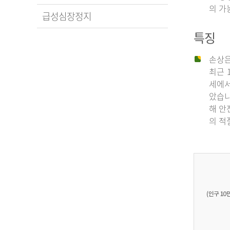
의 가
급성심장정지
특징
손상은
최근 
세에서
았습니
해 안
의 적