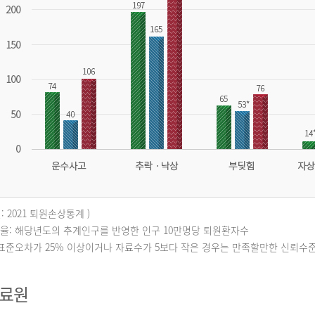
: 2021 퇴원손상통계 )
퇴원율: 해당년도의 추계인구를 반영한 인구 10만명당 퇴원환자수
대표준오차가 25% 이상이거나 자료수가 5보다 작은 경우는 만족할만한 신뢰수
자료원