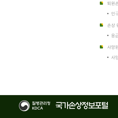
10
퇴원
인구
만
손상 
응급
명
사망
사망
당
운
수