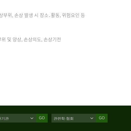
손상부위, 손상 발생 시 장소․활동, 위험요인 등
위 및 양상, 손상의도, 손상기전
GO
GO