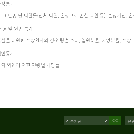
손상통계
 10만명 당 퇴원율(전체 퇴원, 손상으로 인한 퇴원 등), 손상기전, 
유형 및 원인 통계
실을 내원한 손상환자의 성·연령별 추이, 입원분율, 사망분율, 손상부
원인통계
의 외인에 의한 연령별 사망률
GO