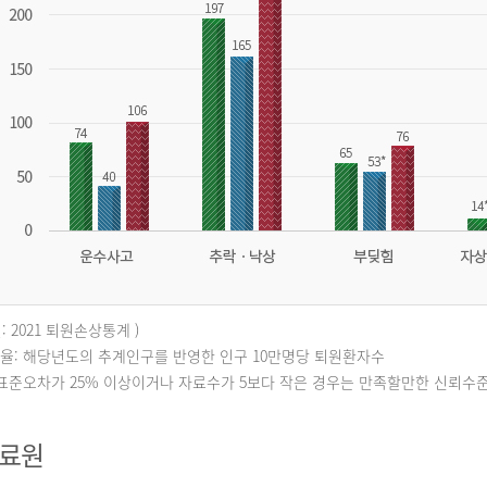
: 2021 퇴원손상통계 )
퇴원율: 해당년도의 추계인구를 반영한 인구 10만명당 퇴원환자수
대표준오차가 25% 이상이거나 자료수가 5보다 작은 경우는 만족할만한 신뢰수
자료원