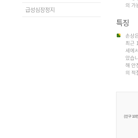
의 가
급성심장정지
특징
손상은
최근 
세에서
았습니
해 안
의 적