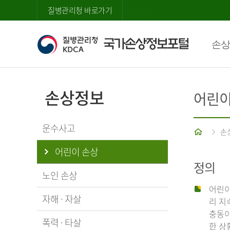
질병관리청 바로가기
손상
손상정보
어린이
운수사고
홈
손
어린이 손상
정의
노인 손상
어린이
자해 · 자살
리 지
충동이
폭력 · 타살
한 상