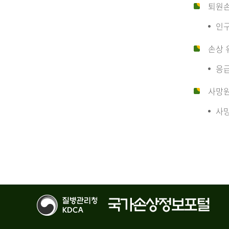
10
퇴원
인구
만
손상 
응급
명
사망
사망
당
운
수