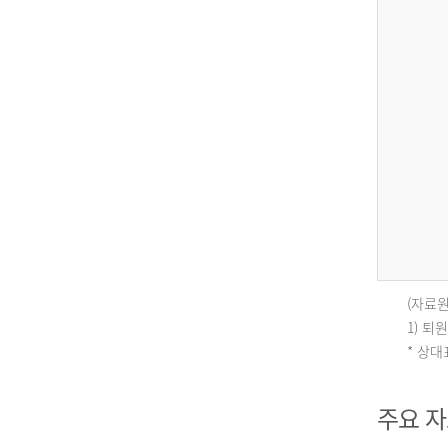
(자료원
인
1) 
* 상
구
주요 