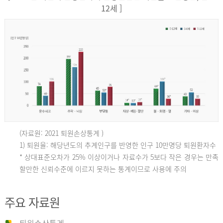
12세 ]
(자료원: 2021 퇴원손상통계 )
인
1) 퇴원율: 해당년도의 추계인구를 반영한 인구 10만명당 퇴원환자수
* 상대표준오차가 25% 이상이거나 자료수가 5보다 작은 경우는 만족
할만한 신뢰수준에 이르지 못하는 통계이므로 사용에 주의
구
주요 자료원
10