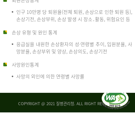
퇴원손상통계
인구 10만명 당 퇴원율(전체 퇴원, 손상으로 인한 퇴원 등),
만
손상기전, 손상부위, 손상 발생 시 장소․활동, 위험요인 등
손상 유형 및 원인 통계
명
응급실을 내원한 손상환자의 성·연령별 추이, 입원분율, 사
망분율, 손상부위 및 양상, 손상의도, 손상기전
당
사망원인통계
사망의 외인에 의한 연령별 사망률
운
COPYRIGHT @ 2021 질병관리청. ALL RIGHT RESERVED
수
사