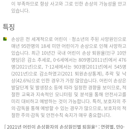
이 부족하므로 항상 사고와 그로 인한 손상의 가능성을 안고
있습니다.
특징
손상은 전 세계적으로 어린이ㆍ청소년의 주된 사망원인으로
매년 95만명의 18세 미만 어린이가 손상으로 인해 사망하고
있습니다. 최근 10년간 국내 어린이 손상 퇴원율(인구 10만
명당)은 감소 추세로, 0-6세에서는 809명(2011년)에서 476
명(2021년)으로, 7-12세에서는 903명(2011년)에서 545명
(2021년)으로 감소하였고(2021 퇴원손상통계), 추락 및 낙
상(42.6%)으로 인한 경우가 가장 많았습니다. 어린이 손상은
발달단계 및 발생장소 등에 따라 일정한 경향을 보이므로, 적
절한 교육과 지속적인 모니터링 및 분석을 통해 안전사고를
미리 대비하고 예방하는 것이 가능합니다. 특히, 보호자의 주
의·감독을 통해 예방할 수 있는 경우가 많으므로, 보호자의 적
절한 주의·감독 및 안전수칙 숙지가 매우 중요합니다.
[ 2021년 어린이 손상환자의 손상원인별 퇴원율
: 연령별, 만0-
1)