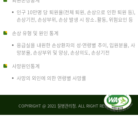
퇴원손상통계
인구 10만명 당 퇴원율(전체 퇴원, 손상으로 인한 퇴원 등),
만
손상기전, 손상부위, 손상 발생 시 장소․활동, 위험요인 등
손상 유형 및 원인 통계
명
응급실을 내원한 손상환자의 성·연령별 추이, 입원분율, 사
망분율, 손상부위 및 양상, 손상의도, 손상기전
당
사망원인통계
사망의 외인에 의한 연령별 사망률
운
COPYRIGHT @ 2021 질병관리청. ALL RIGHT RESERVED
수
사