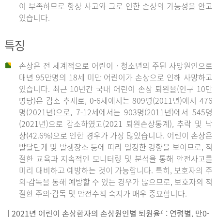
이 부족하므로 항상 사고와 그로 인한 손상의 가능성을 안고
있습니다.
특징
손상은 전 세계적으로 어린이ㆍ청소년의 주된 사망원인으로
매년 95만명의 18세 미만 어린이가 손상으로 인해 사망하고
있습니다. 최근 10년간 국내 어린이 손상 퇴원율(인구 10만
명당)은 감소 추세로, 0-6세에서는 809명(2011년)에서 476
명(2021년)으로, 7-12세에서는 903명(2011년)에서 545명
(2021년)으로 감소하였고(2021 퇴원손상통계), 추락 및 낙
상(42.6%)으로 인한 경우가 가장 많았습니다. 어린이 손상은
발달단계 및 발생장소 등에 따라 일정한 경향을 보이므로, 적
절한 교육과 지속적인 모니터링 및 분석을 통해 안전사고를
미리 대비하고 예방하는 것이 가능합니다. 특히, 보호자의 주
의·감독을 통해 예방할 수 있는 경우가 많으므로, 보호자의 적
절한 주의·감독 및 안전수칙 숙지가 매우 중요합니다.
[ 2021년 어린이 손상환자의 손상원인별 퇴원율
: 연령별, 만0-
1)