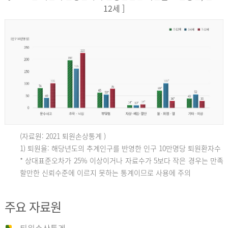
12세 ]
(자료원: 2021 퇴원손상통계 )
인
1) 퇴원율: 해당년도의 추계인구를 반영한 인구 10만명당 퇴원환자수
* 상대표준오차가 25% 이상이거나 자료수가 5보다 작은 경우는 만족
할만한 신뢰수준에 이르지 못하는 통계이므로 사용에 주의
구
주요 자료원
10