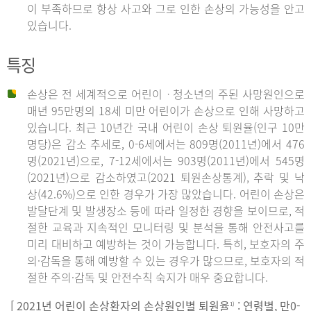
이 부족하므로 항상 사고와 그로 인한 손상의 가능성을 안고
있습니다.
특징
손상은 전 세계적으로 어린이ㆍ청소년의 주된 사망원인으로
매년 95만명의 18세 미만 어린이가 손상으로 인해 사망하고
있습니다. 최근 10년간 국내 어린이 손상 퇴원율(인구 10만
명당)은 감소 추세로, 0-6세에서는 809명(2011년)에서 476
명(2021년)으로, 7-12세에서는 903명(2011년)에서 545명
(2021년)으로 감소하였고(2021 퇴원손상통계), 추락 및 낙
상(42.6%)으로 인한 경우가 가장 많았습니다. 어린이 손상은
발달단계 및 발생장소 등에 따라 일정한 경향을 보이므로, 적
절한 교육과 지속적인 모니터링 및 분석을 통해 안전사고를
미리 대비하고 예방하는 것이 가능합니다. 특히, 보호자의 주
의·감독을 통해 예방할 수 있는 경우가 많으므로, 보호자의 적
절한 주의·감독 및 안전수칙 숙지가 매우 중요합니다.
[ 2021년 어린이 손상환자의 손상원인별 퇴원율
: 연령별, 만0-
1)