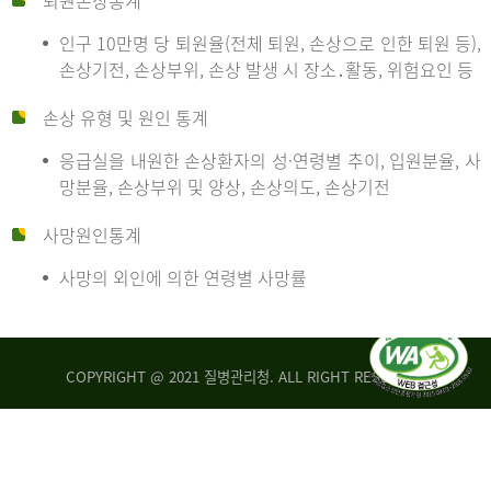
퇴원손상통계
인구 10만명 당 퇴원율(전체 퇴원, 손상으로 인한 퇴원 등),
만
손상기전, 손상부위, 손상 발생 시 장소․활동, 위험요인 등
손상 유형 및 원인 통계
명
응급실을 내원한 손상환자의 성·연령별 추이, 입원분율, 사
망분율, 손상부위 및 양상, 손상의도, 손상기전
당
사망원인통계
사망의 외인에 의한 연령별 사망률
운
COPYRIGHT @ 2021 질병관리청. ALL RIGHT RESERVED
수
사