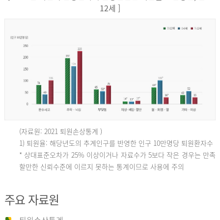
12세 ]
(자료원: 2021 퇴원손상통계 )
인
1) 퇴원율: 해당년도의 추계인구를 반영한 인구 10만명당 퇴원환자수
* 상대표준오차가 25% 이상이거나 자료수가 5보다 작은 경우는 만족
할만한 신뢰수준에 이르지 못하는 통계이므로 사용에 주의
구
주요 자료원
10