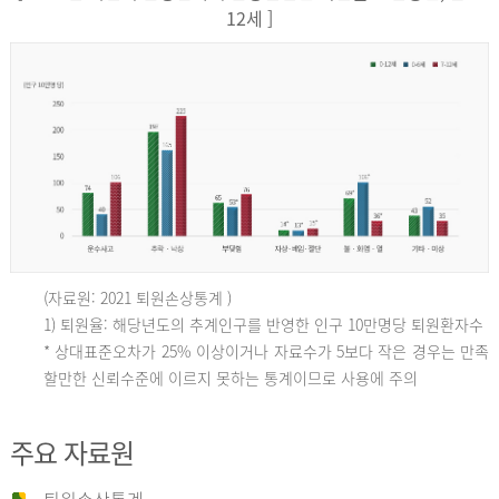
12세 ]
(자료원: 2021 퇴원손상통계 )
인
1) 퇴원율: 해당년도의 추계인구를 반영한 인구 10만명당 퇴원환자수
* 상대표준오차가 25% 이상이거나 자료수가 5보다 작은 경우는 만족
할만한 신뢰수준에 이르지 못하는 통계이므로 사용에 주의
구
주요 자료원
10