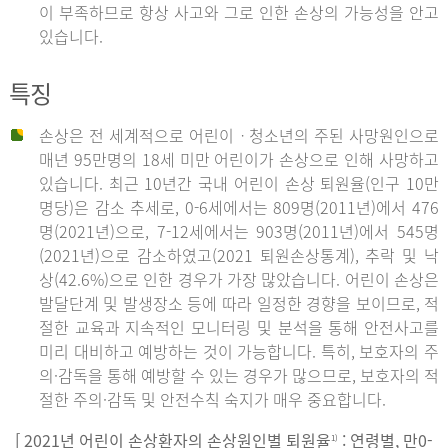
이 부족하므로 항상 사고와 그로 인한 손상의 가능성을 안고
있습니다.
특징
손상은 전 세계적으로 어린이ㆍ청소년의 주된 사망원인으로
매년 95만명의 18세 미만 어린이가 손상으로 인해 사망하고
있습니다. 최근 10년간 국내 어린이 손상 퇴원율(인구 10만
명당)은 감소 추세로, 0-6세에서는 809명(2011년)에서 476
명(2021년)으로, 7-12세에서는 903명(2011년)에서 545명
(2021년)으로 감소하였고(2021 퇴원손상통계), 추락 및 낙
상(42.6%)으로 인한 경우가 가장 많았습니다. 어린이 손상은
발달단계 및 발생장소 등에 따라 일정한 경향을 보이므로, 적
절한 교육과 지속적인 모니터링 및 분석을 통해 안전사고를
미리 대비하고 예방하는 것이 가능합니다. 특히, 보호자의 주
의·감독을 통해 예방할 수 있는 경우가 많으므로, 보호자의 적
절한 주의·감독 및 안전수칙 숙지가 매우 중요합니다.
[ 2021년 어린이 손상환자의 손상원인별 퇴원율
: 연령별, 만0-
1)