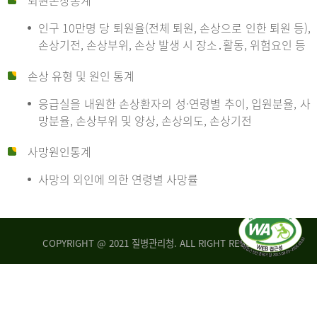
퇴원손상통계
인구 10만명 당 퇴원율(전체 퇴원, 손상으로 인한 퇴원 등),
만
손상기전, 손상부위, 손상 발생 시 장소․활동, 위험요인 등
손상 유형 및 원인 통계
명
응급실을 내원한 손상환자의 성·연령별 추이, 입원분율, 사
망분율, 손상부위 및 양상, 손상의도, 손상기전
당
사망원인통계
사망의 외인에 의한 연령별 사망률
운
COPYRIGHT @ 2021 질병관리청. ALL RIGHT RESERVED
수
사