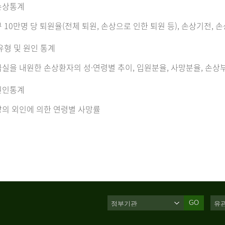
손상통계
 10만명 당 퇴원율(전체 퇴원, 손상으로 인한 퇴원 등), 손상기전, 
유형 및 원인 통계
실을 내원한 손상환자의 성·연령별 추이, 입원분율, 사망분율, 손상부
원인통계
의 외인에 의한 연령별 사망률
GO