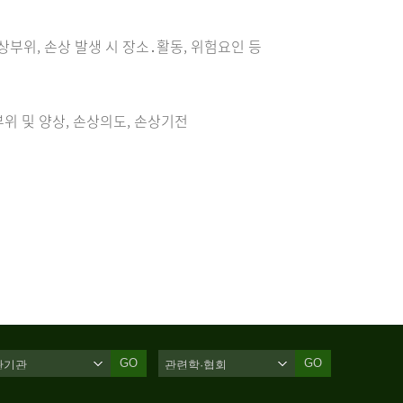
손상부위, 손상 발생 시 장소․활동, 위험요인 등
위 및 양상, 손상의도, 손상기전
GO
GO