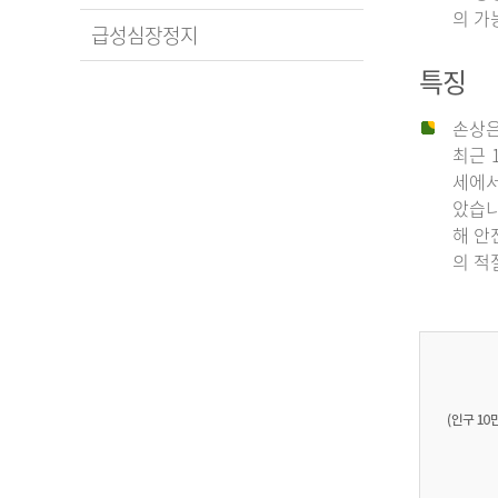
의 가
급성심장정지
특징
손상은
최근 
세에서
았습니
해 안
의 적