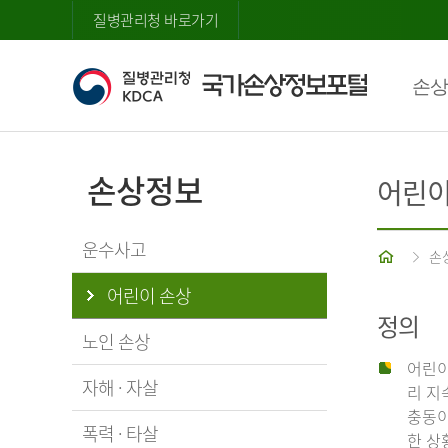
질병관리청 바로가기
손상
손상정보
어린이
운수사고
홈
손
어린이 손상
정의
노인 손상
어린이
자해 · 자살
리 지
충동이
폭력 · 타살
한 상