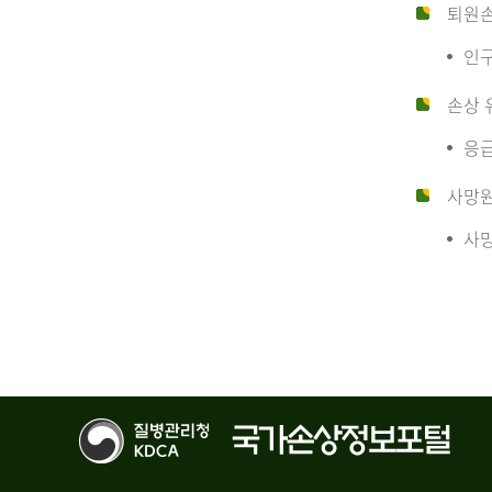
10
퇴원
인구
만
손상 
응급
명
사망
사망
당
운
수