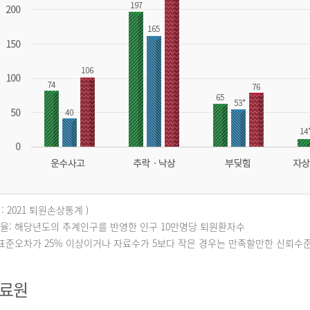
: 2021 퇴원손상통계 )
퇴원율: 해당년도의 추계인구를 반영한 인구 10만명당 퇴원환자수
대표준오차가 25% 이상이거나 자료수가 5보다 작은 경우는 만족할만한 신뢰수
자료원