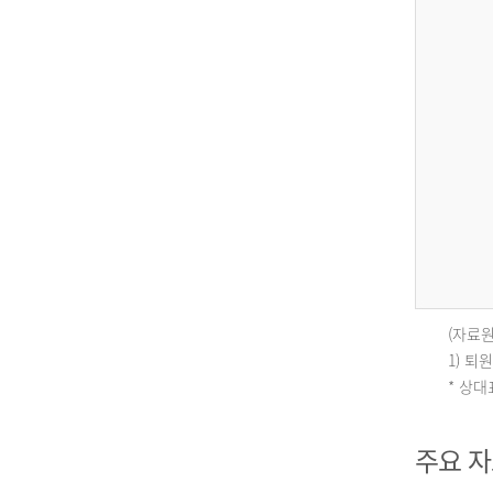
(자료원
인
1) 
* 상
구
주요 