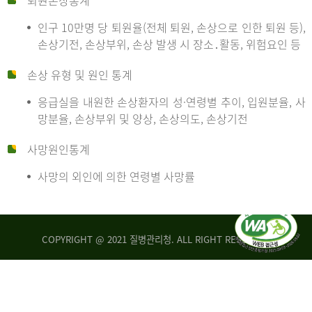
퇴원손상통계
인구 10만명 당 퇴원율(전체 퇴원, 손상으로 인한 퇴원 등),
만
손상기전, 손상부위, 손상 발생 시 장소․활동, 위험요인 등
손상 유형 및 원인 통계
명
응급실을 내원한 손상환자의 성·연령별 추이, 입원분율, 사
망분율, 손상부위 및 양상, 손상의도, 손상기전
당
사망원인통계
사망의 외인에 의한 연령별 사망률
운
COPYRIGHT @ 2021 질병관리청. ALL RIGHT RESERVED
수
사