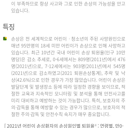
이 부족하므로 항상 사고와 그로 인한 손상의 가능성을 안고
있습니다.
특징
손상은 전 세계적으로 어린이ㆍ청소년의 주된 사망원인으로
매년 95만명의 18세 미만 어린이가 손상으로 인해 사망하고
있습니다. 최근 10년간 국내 어린이 손상 퇴원율(인구 10만
명당)은 감소 추세로, 0-6세에서는 809명(2011년)에서 476
명(2021년)으로, 7-12세에서는 903명(2011년)에서 545명
(2021년)으로 감소하였고(2021 퇴원손상통계), 추락 및 낙
상(42.6%)으로 인한 경우가 가장 많았습니다. 어린이 손상은
발달단계 및 발생장소 등에 따라 일정한 경향을 보이므로, 적
절한 교육과 지속적인 모니터링 및 분석을 통해 안전사고를
미리 대비하고 예방하는 것이 가능합니다. 특히, 보호자의 주
의·감독을 통해 예방할 수 있는 경우가 많으므로, 보호자의 적
절한 주의·감독 및 안전수칙 숙지가 매우 중요합니다.
[ 2021년 어린이 손상환자의 손상원인별 퇴원율
: 연령별, 만0-
1)