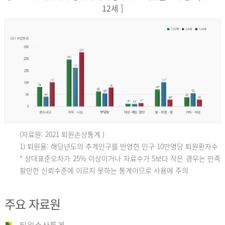
12세 ]
(자료원: 2021 퇴원손상통계 )
인
1) 퇴원율: 해당년도의 추계인구를 반영한 인구 10만명당 퇴원환자수
* 상대표준오차가 25% 이상이거나 자료수가 5보다 작은 경우는 만족
할만한 신뢰수준에 이르지 못하는 통계이므로 사용에 주의
구
주요 자료원
10