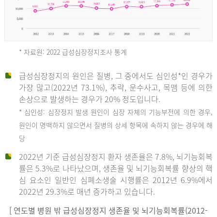
* 자료원: 2022 급성심장정지조사 통계
급성심장정지의 원인은 질병, 그 중에서도 심인성*인 경우가
2012
가장 많고(2022년 73.1%), 추락, 운수사고, 목맴 등에 의한
손상으로 발생하는 경우가 20% 정도입니다.
* 심인성: 심장정지 발생 원인이 심장 자체의 기능부전에 의한 경우,
년
원인이 명백하지 않으면서 질병의 상세 항목에 속하지 않는 경우에 해
당
전
2022년 기준 급성심장정지 환자 생존율은 7.8%, 뇌기능회복
체
률은 5.3%로 나타났으며, 생존율 및 뇌기능회복률 향상의 핵
27,823
심 요소인 일반인 심폐소생술 시행률은 2012년 6.9%에서
건
2022년 29.3%로 매년 증가하고 있습니다.
남
자
[ 연도별 병원 밖 급성심장정지 생존율 및 뇌기능회복률(2012-