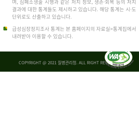
며, 심폐소생술 시행과 같은 처치 정보, 생존·회복 등의 처치
생
건
결과에 대한 통계들도 제시하고 있습니다. 해당 통계는 시·도
존
여
단위로도 산출하고 있습니다.
율
자
4.4%
10,336
급성심장정지조사 통계는 본 홈페이지의 자료실>통계집에서
뇌
건
내려받아 이용할 수 있습니다.
기
능
2014
회
복
COPYRIGHT @ 2021 질병관리청. ALL RIGHT RESERVED
률
년
1.8%
전
2013
체
30,309
건
년
남
자
생
19,271
존