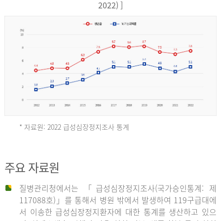
17,851
2022) ]
건
여
자
9,930
건
2013
년
* 자료원: 2022 급성심장정지조사 통계
전
체
2012
주요 자료원
29,356
건
질병관리청에서는 「급성심장정지조사(국가승인통계: 제
남
년
117088호)」를 통해서 병원 밖에서 발생하여 119구급대에
자
서 이송한 급성심장정지환자에 대한 통계를 생산하고 있으
18,992