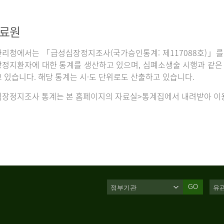
자료원
리청에서는 「급성심장정지조사(국가승인통계: 제117088호)」를 
정지환자에 대한 통계를 생산하고 있으며, 심폐소생술 시행과 같은 처
 있습니다. 해당 통계는 시·도 단위로도 산출하고 있습니다.
장정지조사 통계는 본 홈페이지의 자료실>통계집에서 내려받아 이용
GO