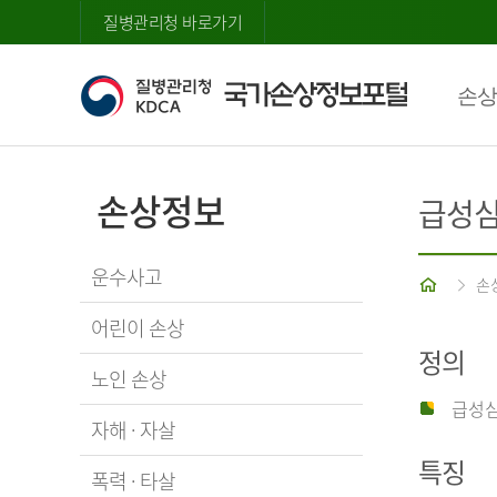
질병관리청 바로가기
손상
손상정보
급성
운수사고
홈
손
어린이 손상
정의
노인 손상
급성심
자해 · 자살
특징
폭력 · 타살