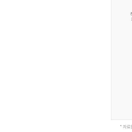
27,823
건
남
자
17,851
건
여
자
9,930
건
2013
년
전
체
* 자료