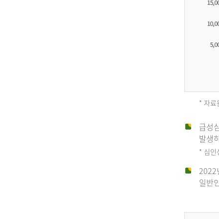
* 자료
급성심
2012
발생하
* 심
202
년
일반인
전
체