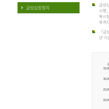
급성심
급성심장정지
시행,
복시킬
목격자
「급성
년 기