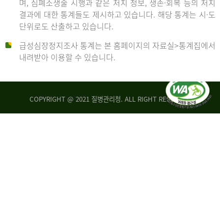
며, 심폐소생술 시행과 같은 처치 정보, 생존·회복 등의 처치
생
건
결과에 대한 통계들도 제시하고 있습니다. 해당 통계는 시·도
존
여
단위로도 산출하고 있습니다.
율
자
4.4%
10,336
급성심장정지조사 통계는 본 홈페이지의 자료실>통계집에서
뇌
건
내려받아 이용할 수 있습니다.
기
능
2014
회
복
COPYRIGHT @ 2021 질병관리청. ALL RIGHT RESERVED
률
년
1.8%
전
2013
체
30,309
건
년
남
자
생
19,271
존