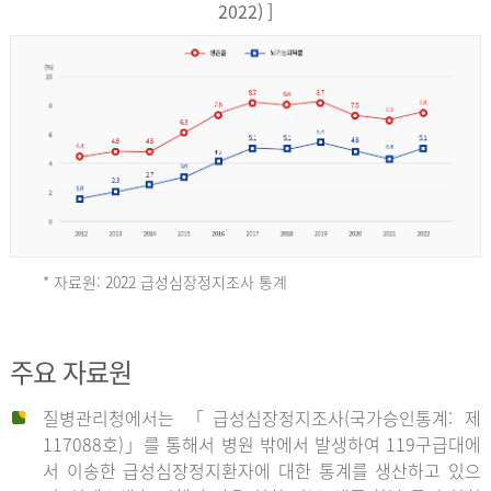
17,851
2022) ]
건
여
자
9,930
건
2013
년
* 자료원: 2022 급성심장정지조사 통계
전
체
2012
주요 자료원
29,356
건
질병관리청에서는 「급성심장정지조사(국가승인통계: 제
남
년
117088호)」를 통해서 병원 밖에서 발생하여 119구급대에
자
서 이송한 급성심장정지환자에 대한 통계를 생산하고 있으
18,992