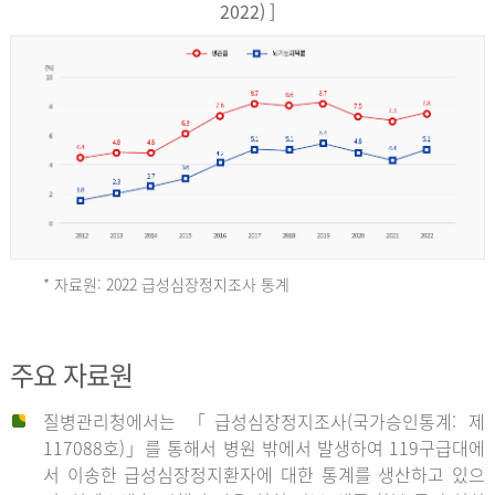
17,851
2022) ]
건
여
자
9,930
건
2013
년
* 자료원: 2022 급성심장정지조사 통계
전
체
2012
주요 자료원
29,356
건
질병관리청에서는 「급성심장정지조사(국가승인통계: 제
남
년
117088호)」를 통해서 병원 밖에서 발생하여 119구급대에
자
서 이송한 급성심장정지환자에 대한 통계를 생산하고 있으
18,992