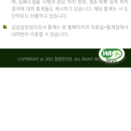
며, 심폐소생술 시행과 같은 처치 정보, 생존·회복 등의 처치
생
건
결과에 대한 통계들도 제시하고 있습니다. 해당 통계는 시·도
존
여
단위로도 산출하고 있습니다.
율
자
4.4%
10,336
급성심장정지조사 통계는 본 홈페이지의 자료실>통계집에서
뇌
건
내려받아 이용할 수 있습니다.
기
능
2014
회
복
COPYRIGHT @ 2021 질병관리청. ALL RIGHT RESERVED
률
년
1.8%
전
2013
체
30,309
건
년
남
자
생
19,271
존