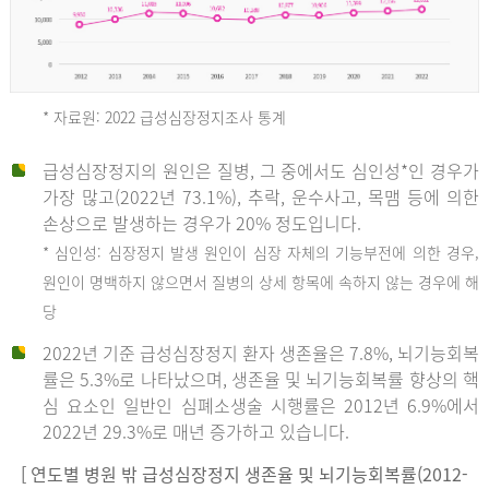
* 자료원: 2022 급성심장정지조사 통계
급성심장정지의 원인은 질병, 그 중에서도 심인성*인 경우가
2012
가장 많고(2022년 73.1%), 추락, 운수사고, 목맴 등에 의한
손상으로 발생하는 경우가 20% 정도입니다.
* 심인성: 심장정지 발생 원인이 심장 자체의 기능부전에 의한 경우,
년
원인이 명백하지 않으면서 질병의 상세 항목에 속하지 않는 경우에 해
당
전
2022년 기준 급성심장정지 환자 생존율은 7.8%, 뇌기능회복
체
률은 5.3%로 나타났으며, 생존율 및 뇌기능회복률 향상의 핵
27,823
심 요소인 일반인 심폐소생술 시행률은 2012년 6.9%에서
건
2022년 29.3%로 매년 증가하고 있습니다.
남
자
[ 연도별 병원 밖 급성심장정지 생존율 및 뇌기능회복률(2012-