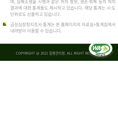
며, 심폐소생술 시행과 같은 처치 정보, 생존·회복 등의 처치
생
건
결과에 대한 통계들도 제시하고 있습니다. 해당 통계는 시·도
존
여
단위로도 산출하고 있습니다.
율
자
4.4%
10,336
급성심장정지조사 통계는 본 홈페이지의 자료실>통계집에서
뇌
건
내려받아 이용할 수 있습니다.
기
능
2014
회
복
COPYRIGHT @ 2021 질병관리청. ALL RIGHT RESERVED
률
년
1.8%
전
2013
체
30,309
건
년
남
자
생
19,271
존