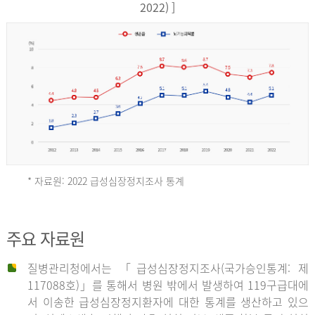
17,851
2022) ]
건
여
자
9,930
건
2013
년
* 자료원: 2022 급성심장정지조사 통계
전
체
2012
주요 자료원
29,356
건
질병관리청에서는 「급성심장정지조사(국가승인통계: 제
남
년
117088호)」를 통해서 병원 밖에서 발생하여 119구급대에
자
서 이송한 급성심장정지환자에 대한 통계를 생산하고 있으
18,992