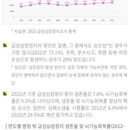
* 자료원: 2022 급성심장정지조사 통계
급성심장정지의 원인은 질병, 그 중에서도 심인성*인 경우가
2012
가장 많고(2022년 73.1%), 추락, 운수사고, 목맴 등에 의한
손상으로 발생하는 경우가 20% 정도입니다.
* 심인성: 심장정지 발생 원인이 심장 자체의 기능부전에 의한 경우,
년
원인이 명백하지 않으면서 질병의 상세 항목에 속하지 않는 경우에 해
당
전
2022년 기준 급성심장정지 환자 생존율은 7.8%, 뇌기능회복
체
률은 5.3%로 나타났으며, 생존율 및 뇌기능회복률 향상의 핵
27,823
심 요소인 일반인 심폐소생술 시행률은 2012년 6.9%에서
건
2022년 29.3%로 매년 증가하고 있습니다.
남
자
[ 연도별 병원 밖 급성심장정지 생존율 및 뇌기능회복률(2012-