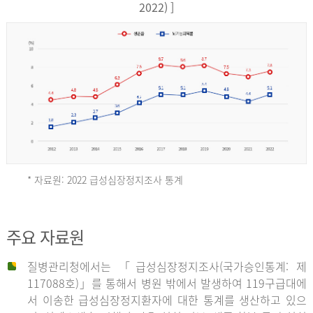
17,851
2022) ]
건
여
자
9,930
건
2013
년
* 자료원: 2022 급성심장정지조사 통계
전
체
2012
주요 자료원
29,356
건
질병관리청에서는 「급성심장정지조사(국가승인통계: 제
남
년
117088호)」를 통해서 병원 밖에서 발생하여 119구급대에
자
서 이송한 급성심장정지환자에 대한 통계를 생산하고 있으
18,992