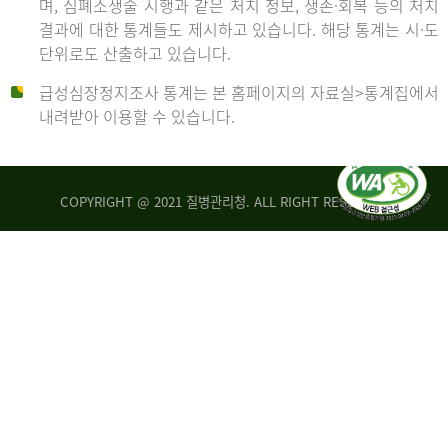
며, 심폐소생술 시행과 같은 처치 정보, 생존·회복 등의 처치
생
건
결과에 대한 통계들도 제시하고 있습니다. 해당 통계는 시·도
존
여
단위로도 산출하고 있습니다.
율
자
4.4%
10,336
급성심장정지조사 통계는 본 홈페이지의 자료실>통계집에서
뇌
건
내려받아 이용할 수 있습니다.
기
능
2014
회
복
COPYRIGHT @ 2021 질병관리청. ALL RIGHT RESERVED
률
년
1.8%
전
2013
체
30,309
건
년
남
자
생
19,271
존