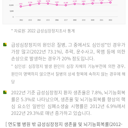
* 자료원: 2022 급성심장정지조사 통계
급성심장정지의 원인은 질병, 그 중에서도 심인성*인 경우가
2012
가장 많고(2022년 73.1%), 추락, 운수사고, 목맴 등에 의한
손상으로 발생하는 경우가 20% 정도입니다.
* 심인성: 심장정지 발생 원인이 심장 자체의 기능부전에 의한 경우,
년
원인이 명백하지 않으면서 질병의 상세 항목에 속하지 않는 경우에 해
당
전
2022년 기준 급성심장정지 환자 생존율은 7.8%, 뇌기능회복
체
률은 5.3%로 나타났으며, 생존율 및 뇌기능회복률 향상의 핵
27,823
심 요소인 일반인 심폐소생술 시행률은 2012년 6.9%에서
건
2022년 29.3%로 매년 증가하고 있습니다.
남
자
[ 연도별 병원 밖 급성심장정지 생존율 및 뇌기능회복률(2012-