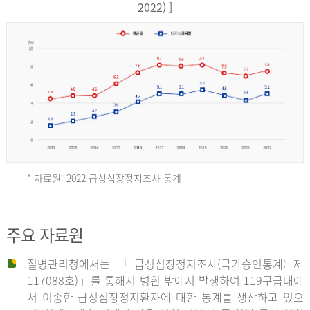
17,851
2022) ]
건
여
자
9,930
건
2013
년
* 자료원: 2022 급성심장정지조사 통계
전
체
2012
주요 자료원
29,356
건
질병관리청에서는 「급성심장정지조사(국가승인통계: 제
남
년
117088호)」를 통해서 병원 밖에서 발생하여 119구급대에
자
서 이송한 급성심장정지환자에 대한 통계를 생산하고 있으
18,992