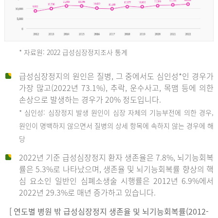
* 자료원: 2022 급성심장정지조사 통계
급성심장정지의 원인은 질병, 그 중에서도 심인성*인 경우가
2012
가장 많고(2022년 73.1%), 추락, 운수사고, 목맴 등에 의한
손상으로 발생하는 경우가 20% 정도입니다.
* 심인성: 심장정지 발생 원인이 심장 자체의 기능부전에 의한 경우,
년
원인이 명백하지 않으면서 질병의 상세 항목에 속하지 않는 경우에 해
당
전
2022년 기준 급성심장정지 환자 생존율은 7.8%, 뇌기능회복
체
률은 5.3%로 나타났으며, 생존율 및 뇌기능회복률 향상의 핵
27,823
심 요소인 일반인 심폐소생술 시행률은 2012년 6.9%에서
건
2022년 29.3%로 매년 증가하고 있습니다.
남
자
[ 연도별 병원 밖 급성심장정지 생존율 및 뇌기능회복률(2012-