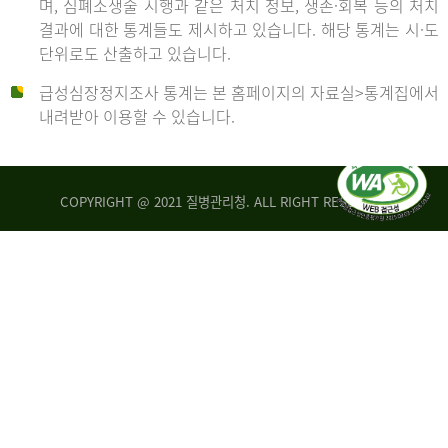
며, 심폐소생술 시행과 같은 처치 정보, 생존·회복 등의 처치
생
건
결과에 대한 통계들도 제시하고 있습니다. 해당 통계는 시·도
존
여
단위로도 산출하고 있습니다.
율
자
4.4%
10,336
급성심장정지조사 통계는 본 홈페이지의 자료실>통계집에서
뇌
건
내려받아 이용할 수 있습니다.
기
능
2014
회
복
COPYRIGHT @ 2021 질병관리청. ALL RIGHT RESERVED
률
년
1.8%
전
2013
체
30,309
건
년
남
자
생
19,271
존