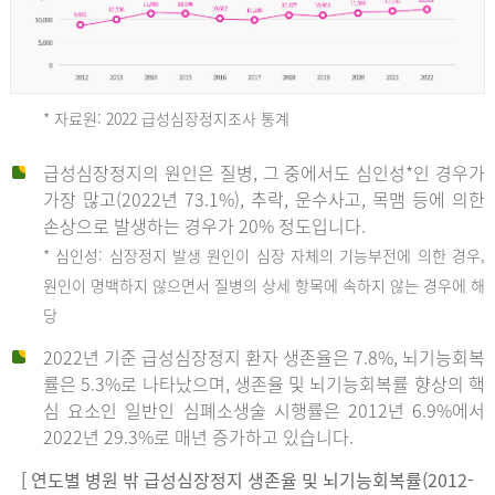
* 자료원: 2022 급성심장정지조사 통계
급성심장정지의 원인은 질병, 그 중에서도 심인성*인 경우가
2012
가장 많고(2022년 73.1%), 추락, 운수사고, 목맴 등에 의한
손상으로 발생하는 경우가 20% 정도입니다.
* 심인성: 심장정지 발생 원인이 심장 자체의 기능부전에 의한 경우,
년
원인이 명백하지 않으면서 질병의 상세 항목에 속하지 않는 경우에 해
당
전
2022년 기준 급성심장정지 환자 생존율은 7.8%, 뇌기능회복
체
률은 5.3%로 나타났으며, 생존율 및 뇌기능회복률 향상의 핵
27,823
심 요소인 일반인 심폐소생술 시행률은 2012년 6.9%에서
건
2022년 29.3%로 매년 증가하고 있습니다.
남
자
[ 연도별 병원 밖 급성심장정지 생존율 및 뇌기능회복률(2012-