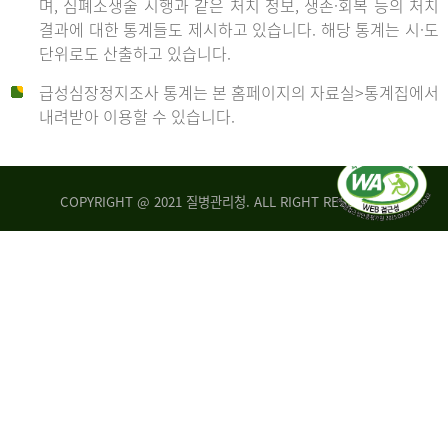
며, 심폐소생술 시행과 같은 처치 정보, 생존·회복 등의 처치
생
건
결과에 대한 통계들도 제시하고 있습니다. 해당 통계는 시·도
존
여
단위로도 산출하고 있습니다.
율
자
4.4%
10,336
급성심장정지조사 통계는 본 홈페이지의 자료실>통계집에서
뇌
건
내려받아 이용할 수 있습니다.
기
능
2014
회
복
COPYRIGHT @ 2021 질병관리청. ALL RIGHT RESERVED
률
년
1.8%
전
2013
체
30,309
건
년
남
자
생
19,271
존