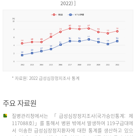
17,851
2022) ]
건
여
자
9,930
건
2013
년
* 자료원: 2022 급성심장정지조사 통계
전
체
2012
주요 자료원
29,356
건
질병관리청에서는 「급성심장정지조사(국가승인통계: 제
남
년
117088호)」를 통해서 병원 밖에서 발생하여 119구급대에
자
서 이송한 급성심장정지환자에 대한 통계를 생산하고 있으
18,992