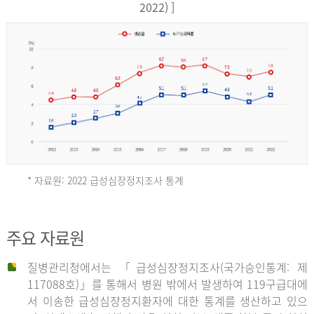
17,851
2022) ]
건
여
자
9,930
건
2013
년
* 자료원: 2022 급성심장정지조사 통계
전
체
2012
주요 자료원
29,356
건
질병관리청에서는 「급성심장정지조사(국가승인통계: 제
남
년
117088호)」를 통해서 병원 밖에서 발생하여 119구급대에
자
서 이송한 급성심장정지환자에 대한 통계를 생산하고 있으
18,992