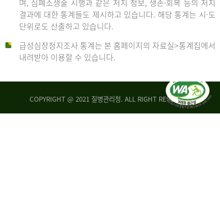
며, 심폐소생술 시행과 같은 처치 정보, 생존·회복 등의 처치
생
건
결과에 대한 통계들도 제시하고 있습니다. 해당 통계는 시·도
존
여
단위로도 산출하고 있습니다.
율
자
4.4%
10,336
급성심장정지조사 통계는 본 홈페이지의 자료실>통계집에서
뇌
건
내려받아 이용할 수 있습니다.
기
능
2014
회
복
COPYRIGHT @ 2021 질병관리청. ALL RIGHT RESERVED
률
년
1.8%
전
2013
체
30,309
건
년
남
자
생
19,271
존