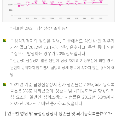
* 자료원: 2022 급성심장정지조사 통계
급성심장정지의 원인은 질병, 그 중에서도 심인성*인 경우가
2012
가장 많고(2022년 73.1%), 추락, 운수사고, 목맴 등에 의한
손상으로 발생하는 경우가 20% 정도입니다.
* 심인성: 심장정지 발생 원인이 심장 자체의 기능부전에 의한 경우,
년
원인이 명백하지 않으면서 질병의 상세 항목에 속하지 않는 경우에 해
당
전
2022년 기준 급성심장정지 환자 생존율은 7.8%, 뇌기능회복
체
률은 5.3%로 나타났으며, 생존율 및 뇌기능회복률 향상의 핵
27,823
심 요소인 일반인 심폐소생술 시행률은 2012년 6.9%에서
건
2022년 29.3%로 매년 증가하고 있습니다.
남
자
[ 연도별 병원 밖 급성심장정지 생존율 및 뇌기능회복률(2012-