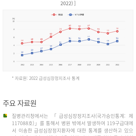
17,851
2022) ]
건
여
자
9,930
건
2013
년
* 자료원: 2022 급성심장정지조사 통계
전
체
2012
주요 자료원
29,356
건
질병관리청에서는 「급성심장정지조사(국가승인통계: 제
남
년
117088호)」를 통해서 병원 밖에서 발생하여 119구급대에
자
서 이송한 급성심장정지환자에 대한 통계를 생산하고 있으
18,992