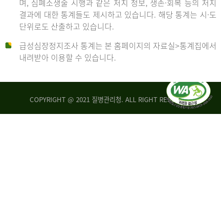
며, 심폐소생술 시행과 같은 처치 정보, 생존·회복 등의 처치
생
건
결과에 대한 통계들도 제시하고 있습니다. 해당 통계는 시·도
존
여
단위로도 산출하고 있습니다.
율
자
4.4%
10,336
급성심장정지조사 통계는 본 홈페이지의 자료실>통계집에서
뇌
건
내려받아 이용할 수 있습니다.
기
능
2014
회
복
COPYRIGHT @ 2021 질병관리청. ALL RIGHT RESERVED
률
년
1.8%
전
2013
체
30,309
건
년
남
자
생
19,271
존