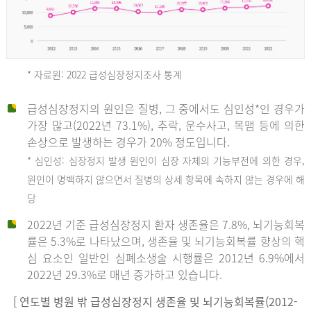
* 자료원: 2022 급성심장정지조사 통계
급성심장정지의 원인은 질병, 그 중에서도 심인성*인 경우가
2012
가장 많고(2022년 73.1%), 추락, 운수사고, 목맴 등에 의한
손상으로 발생하는 경우가 20% 정도입니다.
* 심인성: 심장정지 발생 원인이 심장 자체의 기능부전에 의한 경우,
년
원인이 명백하지 않으면서 질병의 상세 항목에 속하지 않는 경우에 해
당
전
2022년 기준 급성심장정지 환자 생존율은 7.8%, 뇌기능회복
체
률은 5.3%로 나타났으며, 생존율 및 뇌기능회복률 향상의 핵
27,823
심 요소인 일반인 심폐소생술 시행률은 2012년 6.9%에서
건
2022년 29.3%로 매년 증가하고 있습니다.
남
자
[ 연도별 병원 밖 급성심장정지 생존율 및 뇌기능회복률(2012-