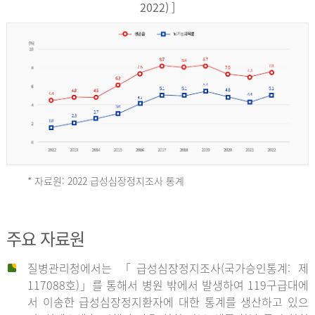
17,851
2022) ]
건
여
자
9,930
건
2013
년
* 자료원: 2022 급성심장정지조사 통계
전
체
2012
주요 자료원
29,356
건
질병관리청에서는 「급성심장정지조사(국가승인통계: 제
남
년
117088호)」를 통해서 병원 밖에서 발생하여 119구급대에
자
서 이송한 급성심장정지환자에 대한 통계를 생산하고 있으
18,992