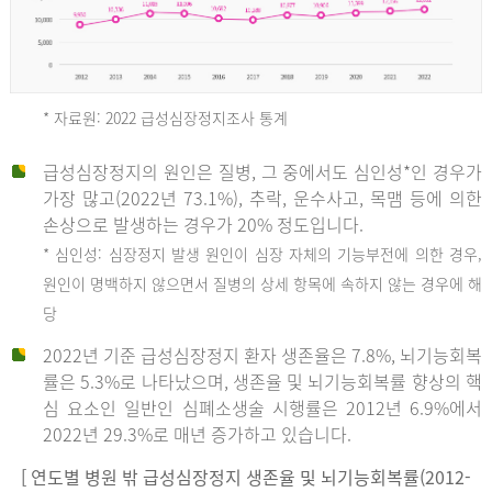
* 자료원: 2022 급성심장정지조사 통계
급성심장정지의 원인은 질병, 그 중에서도 심인성*인 경우가
2012
가장 많고(2022년 73.1%), 추락, 운수사고, 목맴 등에 의한
손상으로 발생하는 경우가 20% 정도입니다.
* 심인성: 심장정지 발생 원인이 심장 자체의 기능부전에 의한 경우,
년
원인이 명백하지 않으면서 질병의 상세 항목에 속하지 않는 경우에 해
당
전
2022년 기준 급성심장정지 환자 생존율은 7.8%, 뇌기능회복
체
률은 5.3%로 나타났으며, 생존율 및 뇌기능회복률 향상의 핵
27,823
심 요소인 일반인 심폐소생술 시행률은 2012년 6.9%에서
건
2022년 29.3%로 매년 증가하고 있습니다.
남
자
[ 연도별 병원 밖 급성심장정지 생존율 및 뇌기능회복률(2012-