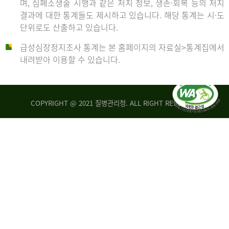
며, 심폐소생술 시행과 같은 처치 정보, 생존·회복 등의 처치
생
건
결과에 대한 통계들도 제시하고 있습니다. 해당 통계는 시·도
존
여
단위로도 산출하고 있습니다.
율
자
4.4%
10,336
급성심장정지조사 통계는 본 홈페이지의 자료실>통계집에서
뇌
건
내려받아 이용할 수 있습니다.
기
능
2014
회
복
COPYRIGHT @ 2021 질병관리청. ALL RIGHT RESERVED
률
년
1.8%
전
2013
체
30,309
건
년
남
자
생
19,271
존