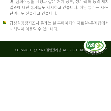
며, 심폐소생술 시행과 같은 처치 정보, 생존·회복 등의 처치
생
건
결과에 대한 통계들도 제시하고 있습니다. 해당 통계는 시·도
존
여
단위로도 산출하고 있습니다.
율
자
4.4%
10,336
급성심장정지조사 통계는 본 홈페이지의 자료실>통계집에서
뇌
건
내려받아 이용할 수 있습니다.
기
능
2014
회
복
COPYRIGHT @ 2021 질병관리청. ALL RIGHT RESERVED
률
년
1.8%
전
2013
체
30,309
건
년
남
자
생
19,271
존