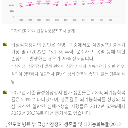
* 자료원: 2022 급성심장정지조사 통계
급성심장정지의 원인은 질병, 그 중에서도 심인성*인 경우가
2012
가장 많고(2022년 73.1%), 추락, 운수사고, 목맴 등에 의한
손상으로 발생하는 경우가 20% 정도입니다.
* 심인성: 심장정지 발생 원인이 심장 자체의 기능부전에 의한 경우,
년
원인이 명백하지 않으면서 질병의 상세 항목에 속하지 않는 경우에 해
당
전
2022년 기준 급성심장정지 환자 생존율은 7.8%, 뇌기능회복
체
률은 5.3%로 나타났으며, 생존율 및 뇌기능회복률 향상의 핵
27,823
심 요소인 일반인 심폐소생술 시행률은 2012년 6.9%에서
건
2022년 29.3%로 매년 증가하고 있습니다.
남
자
[ 연도별 병원 밖 급성심장정지 생존율 및 뇌기능회복률(2012-