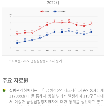
17,851
2022) ]
건
여
자
9,930
건
2013
년
* 자료원: 2022 급성심장정지조사 통계
전
체
2012
주요 자료원
29,356
건
질병관리청에서는 「급성심장정지조사(국가승인통계: 제
남
년
117088호)」를 통해서 병원 밖에서 발생하여 119구급대에
자
서 이송한 급성심장정지환자에 대한 통계를 생산하고 있으
18,992