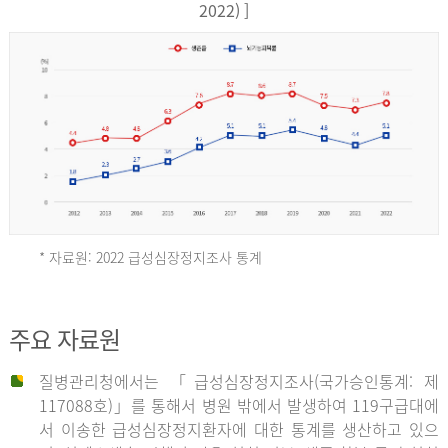
17,851
2022) ]
건
여
자
9,930
건
2013
년
* 자료원: 2022 급성심장정지조사 통계
전
체
2012
주요 자료원
29,356
건
질병관리청에서는 「급성심장정지조사(국가승인통계: 제
남
년
117088호)」를 통해서 병원 밖에서 발생하여 119구급대에
자
서 이송한 급성심장정지환자에 대한 통계를 생산하고 있으
18,992