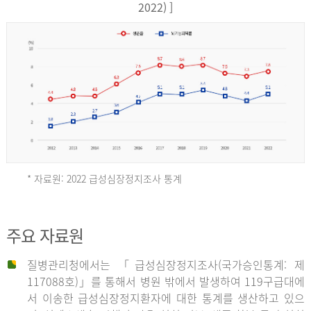
17,851
2022) ]
건
여
자
9,930
건
2013
년
* 자료원: 2022 급성심장정지조사 통계
전
체
2012
주요 자료원
29,356
건
질병관리청에서는 「급성심장정지조사(국가승인통계: 제
남
년
117088호)」를 통해서 병원 밖에서 발생하여 119구급대에
자
서 이송한 급성심장정지환자에 대한 통계를 생산하고 있으
18,992