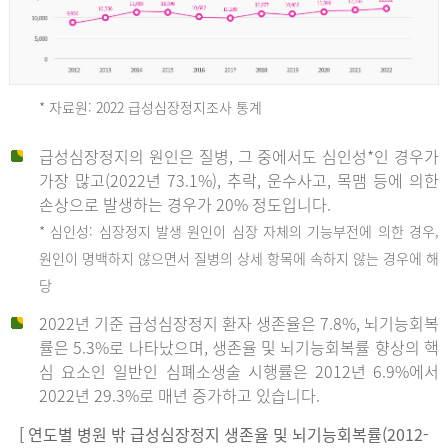
* 자료원: 2022 급성심장정지조사 통계
급성심장정지의 원인은 질병, 그 중에서도 심인성*인 경우가
2012
가장 많고(2022년 73.1%), 추락, 운수사고, 목맴 등에 의한
손상으로 발생하는 경우가 20% 정도입니다.
* 심인성: 심장정지 발생 원인이 심장 자체의 기능부전에 의한 경우,
년
원인이 명백하지 않으면서 질병의 상세 항목에 속하지 않는 경우에 해
당
전
2022년 기준 급성심장정지 환자 생존율은 7.8%, 뇌기능회복
체
률은 5.3%로 나타났으며, 생존율 및 뇌기능회복률 향상의 핵
27,823
심 요소인 일반인 심폐소생술 시행률은 2012년 6.9%에서
건
2022년 29.3%로 매년 증가하고 있습니다.
남
자
[ 연도별 병원 밖 급성심장정지 생존율 및 뇌기능회복률(2012-