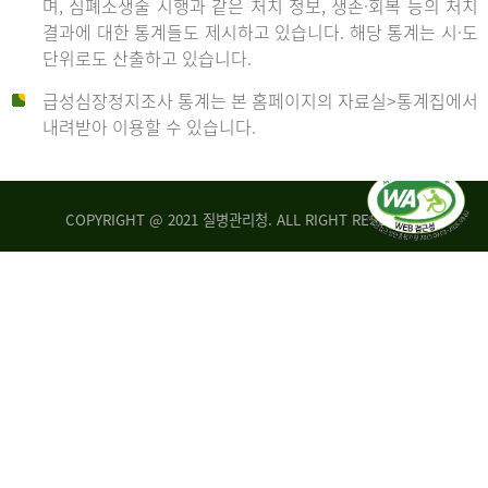
며, 심폐소생술 시행과 같은 처치 정보, 생존·회복 등의 처치
생
건
결과에 대한 통계들도 제시하고 있습니다. 해당 통계는 시·도
존
여
단위로도 산출하고 있습니다.
율
자
4.4%
10,336
급성심장정지조사 통계는 본 홈페이지의 자료실>통계집에서
뇌
건
내려받아 이용할 수 있습니다.
기
능
2014
회
복
COPYRIGHT @ 2021 질병관리청. ALL RIGHT RESERVED
률
년
1.8%
전
2013
체
30,309
건
년
남
자
생
19,271
존