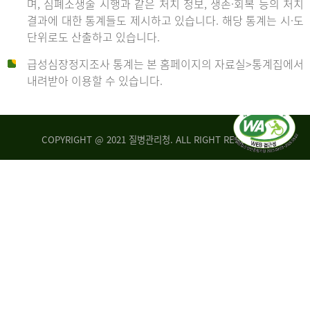
며, 심폐소생술 시행과 같은 처치 정보, 생존·회복 등의 처치
생
건
결과에 대한 통계들도 제시하고 있습니다. 해당 통계는 시·도
존
여
단위로도 산출하고 있습니다.
율
자
4.4%
10,336
급성심장정지조사 통계는 본 홈페이지의 자료실>통계집에서
뇌
건
내려받아 이용할 수 있습니다.
기
능
2014
회
복
COPYRIGHT @ 2021 질병관리청. ALL RIGHT RESERVED
률
년
1.8%
전
2013
체
30,309
건
년
남
자
생
19,271
존