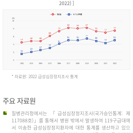
17,851
2022) ]
건
여
자
9,930
건
2013
년
* 자료원: 2022 급성심장정지조사 통계
전
체
2012
주요 자료원
29,356
건
질병관리청에서는 「급성심장정지조사(국가승인통계: 제
남
년
117088호)」를 통해서 병원 밖에서 발생하여 119구급대에
자
서 이송한 급성심장정지환자에 대한 통계를 생산하고 있으
18,992