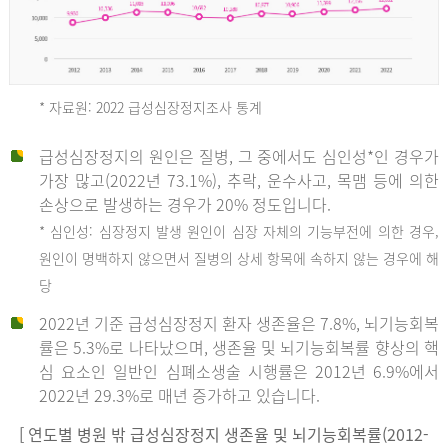
* 자료원: 2022 급성심장정지조사 통계
급성심장정지의 원인은 질병, 그 중에서도 심인성*인 경우가
2012
가장 많고(2022년 73.1%), 추락, 운수사고, 목맴 등에 의한
손상으로 발생하는 경우가 20% 정도입니다.
* 심인성: 심장정지 발생 원인이 심장 자체의 기능부전에 의한 경우,
년
원인이 명백하지 않으면서 질병의 상세 항목에 속하지 않는 경우에 해
당
전
2022년 기준 급성심장정지 환자 생존율은 7.8%, 뇌기능회복
체
률은 5.3%로 나타났으며, 생존율 및 뇌기능회복률 향상의 핵
27,823
심 요소인 일반인 심폐소생술 시행률은 2012년 6.9%에서
건
2022년 29.3%로 매년 증가하고 있습니다.
남
자
[ 연도별 병원 밖 급성심장정지 생존율 및 뇌기능회복률(2012-