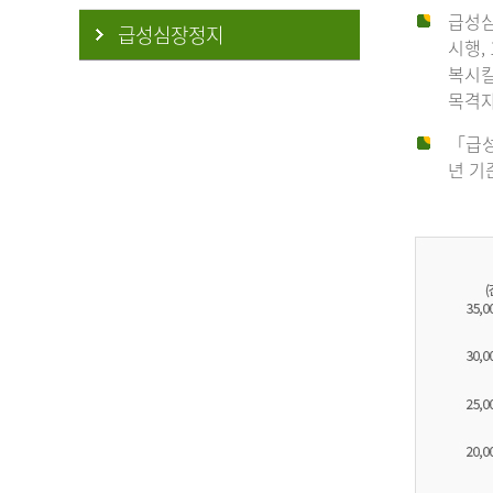
급성심
급성심장정지
시행,
복시킬
목격자
「급성
년 기