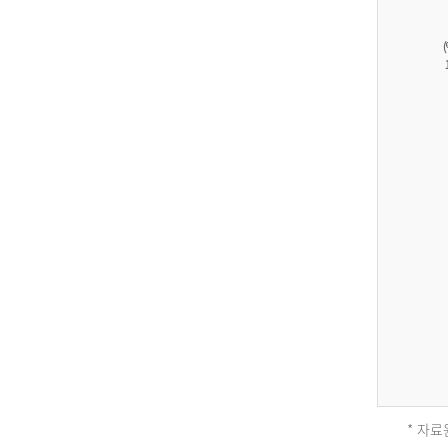
27,823
건
남
자
17,851
건
여
자
9,930
건
2013
년
전
체
* 자료