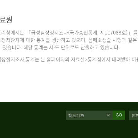
자료원
리청에서는 「급성심장정지조사(국가승인통계: 제117088호)」를 
정지환자에 대한 통계를 생산하고 있으며, 심폐소생술 시행과 같은 처
 있습니다. 해당 통계는 시·도 단위로도 산출하고 있습니다.
장정지조사 통계는 본 홈페이지의 자료실>통계집에서 내려받아 이용
GO