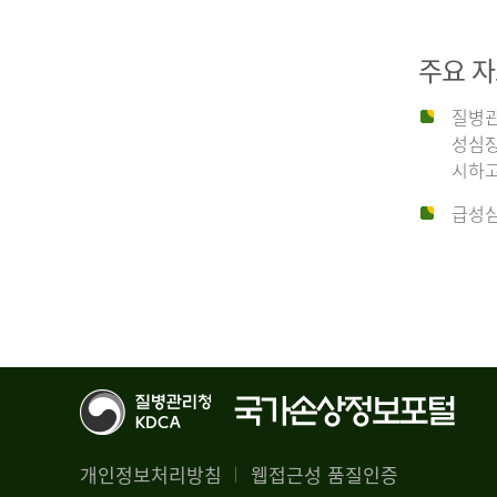
29,356
건
2012
남
주요 
자
18,992
질병관
건
년
성심장
여
시하고
자
생
급성심
10,336
존
건
율
4.4%
2014
뇌
기
능
년
회
복
전
률
체
1.8%
개인정보처리방침
웹접근성 품질인증
30,309