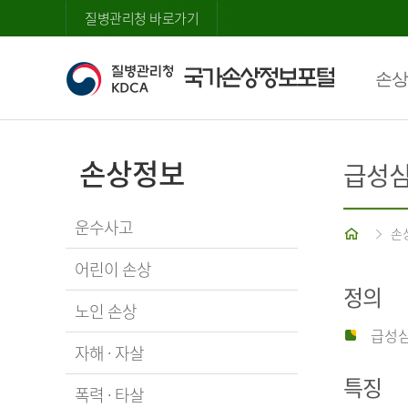
질병관리청 바로가기
손상
손상정보
급성
운수사고
홈
손
어린이 손상
정의
노인 손상
급성심
자해 · 자살
특징
폭력 · 타살