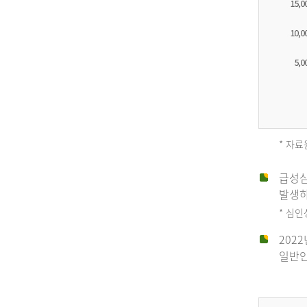
* 자료
급성심
2012
발생하
* 심
202
년
일반인
전
체