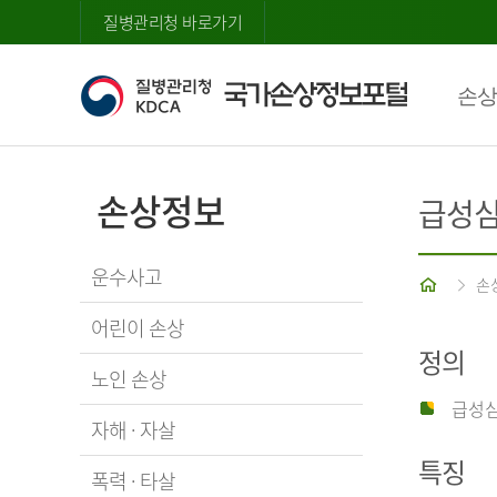
질병관리청 바로가기
손상
손상정보
급성
운수사고
홈
손
어린이 손상
정의
노인 손상
급성심
자해 · 자살
특징
폭력 · 타살