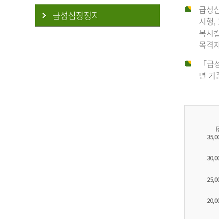
급성심
급성심장정지
시행,
복시킬
목격자
「급성
년 기