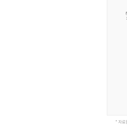
27,823
건
남
자
17,851
건
여
자
9,930
건
2013
년
전
체
* 자료