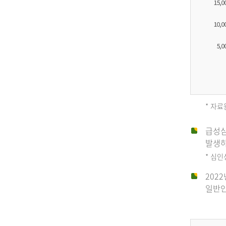
* 자료
급성심
2012
발생하
* 심
202
년
일반인
전
체