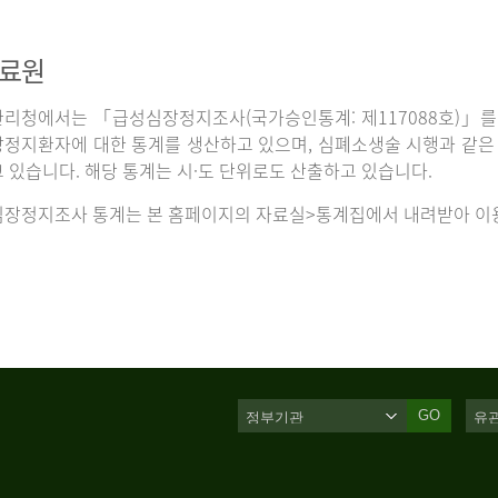
자료원
리청에서는 「급성심장정지조사(국가승인통계: 제117088호)」를 
정지환자에 대한 통계를 생산하고 있으며, 심폐소생술 시행과 같은 처
 있습니다. 해당 통계는 시·도 단위로도 산출하고 있습니다.
장정지조사 통계는 본 홈페이지의 자료실>통계집에서 내려받아 이용
GO