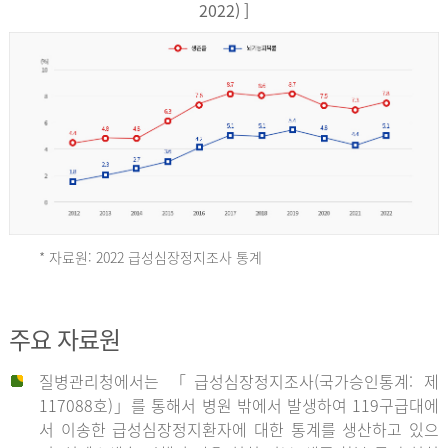
17,851
2022) ]
건
여
자
9,930
건
2013
년
* 자료원: 2022 급성심장정지조사 통계
전
체
2012
주요 자료원
29,356
건
질병관리청에서는 「급성심장정지조사(국가승인통계: 제
남
년
117088호)」를 통해서 병원 밖에서 발생하여 119구급대에
자
서 이송한 급성심장정지환자에 대한 통계를 생산하고 있으
18,992