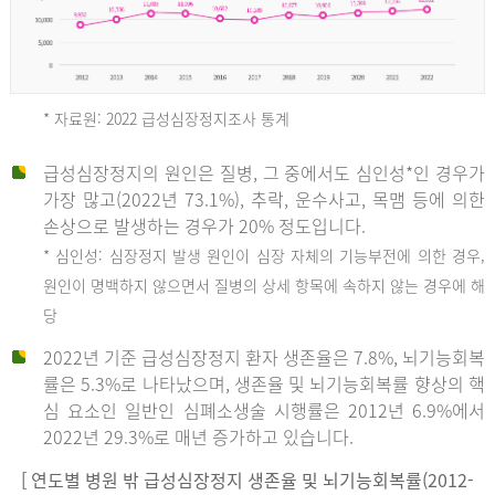
* 자료원: 2022 급성심장정지조사 통계
급성심장정지의 원인은 질병, 그 중에서도 심인성*인 경우가
2012
가장 많고(2022년 73.1%), 추락, 운수사고, 목맴 등에 의한
손상으로 발생하는 경우가 20% 정도입니다.
* 심인성: 심장정지 발생 원인이 심장 자체의 기능부전에 의한 경우,
년
원인이 명백하지 않으면서 질병의 상세 항목에 속하지 않는 경우에 해
당
전
2022년 기준 급성심장정지 환자 생존율은 7.8%, 뇌기능회복
체
률은 5.3%로 나타났으며, 생존율 및 뇌기능회복률 향상의 핵
27,823
심 요소인 일반인 심폐소생술 시행률은 2012년 6.9%에서
건
2022년 29.3%로 매년 증가하고 있습니다.
남
자
[ 연도별 병원 밖 급성심장정지 생존율 및 뇌기능회복률(2012-