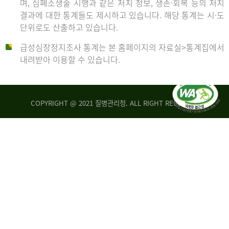
며, 심폐소생술 시행과 같은 처치 정보, 생존·회복 등의 처치
생
건
결과에 대한 통계들도 제시하고 있습니다. 해당 통계는 시·도
존
여
단위로도 산출하고 있습니다.
율
자
4.4%
10,336
급성심장정지조사 통계는 본 홈페이지의 자료실>통계집에서
뇌
건
내려받아 이용할 수 있습니다.
기
능
2014
회
복
COPYRIGHT @ 2021 질병관리청. ALL RIGHT RESERVED
률
년
1.8%
전
2013
체
30,309
건
년
남
자
생
19,271
존