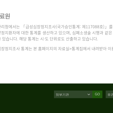
자료원
리청에서는 「급성심장정지조사(국가승인통계: 제117088호)」를 
정지환자에 대한 통계를 생산하고 있으며, 심폐소생술 시행과 같은 처
 있습니다. 해당 통계는 시·도 단위로도 산출하고 있습니다.
장정지조사 통계는 본 홈페이지의 자료실>통계집에서 내려받아 이용
GO