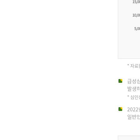
* 자료
급성심
2012
발생하
* 심
202
년
일반인
전
체