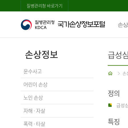
질병관리청 바로가기
손상
손상정보
급성
운수사고
홈
손
어린이 손상
정의
노인 손상
급성심
자해 · 자살
특징
폭력 · 타살