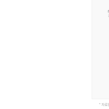
27,823
건
남
자
17,851
건
여
자
9,930
건
2013
년
전
체
* 자료