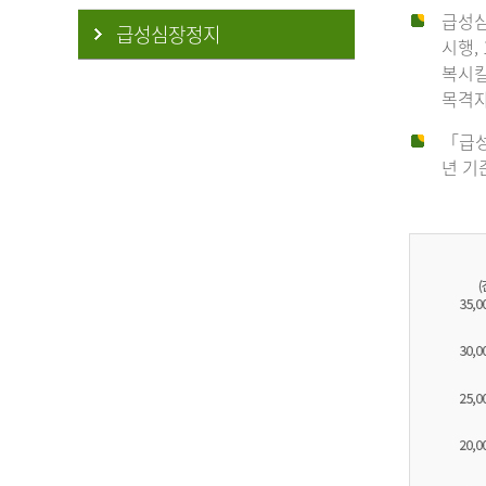
급성심
급성심장정지
시행,
복시킬
목격자
「급성
년 기