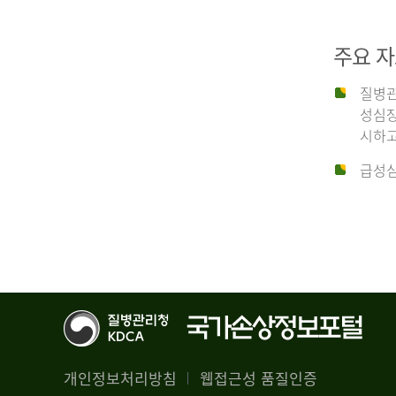
29,356
건
2012
남
주요 
자
18,992
질병관
건
년
성심장
여
시하고
자
생
급성심
10,336
존
건
율
4.4%
2014
뇌
기
능
년
회
복
전
률
체
1.8%
개인정보처리방침
웹접근성 품질인증
30,309