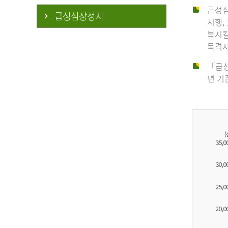
급성심
급성심장정지
시행,
복시킬
목격자
「급성
년 기