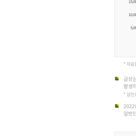
* 자료
급성심
2012
발생하
* 심
202
년
일반인
전
체