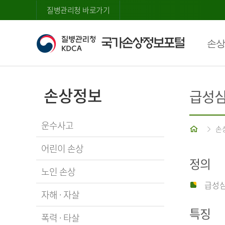
질병관리청 바로가기
손상
손상정보
급성
운수사고
홈
손
어린이 손상
정의
노인 손상
급성심
자해 · 자살
특징
폭력 · 타살