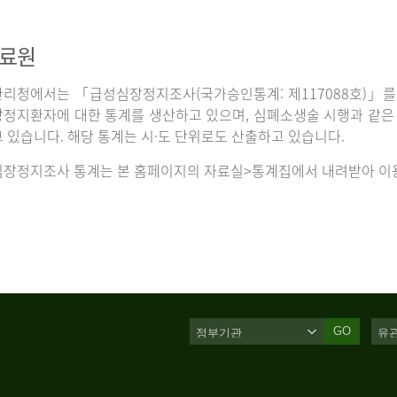
자료원
리청에서는 「급성심장정지조사(국가승인통계: 제117088호)」를 
정지환자에 대한 통계를 생산하고 있으며, 심폐소생술 시행과 같은 처
 있습니다. 해당 통계는 시·도 단위로도 산출하고 있습니다.
장정지조사 통계는 본 홈페이지의 자료실>통계집에서 내려받아 이용
GO