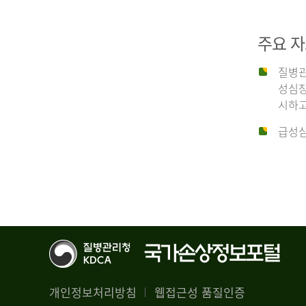
29,356
건
2012
남
주요 
자
18,992
질병관
건
년
성심장
여
시하고
자
생
급성심
10,336
존
건
율
4.4%
2014
뇌
기
능
년
회
복
전
률
체
1.8%
개인정보처리방침
웹접근성 품질인증
30,309