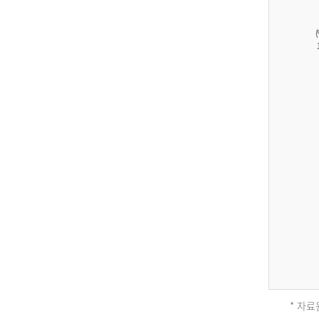
27,823
건
남
자
17,851
건
여
자
9,930
건
2013
년
전
체
* 자료