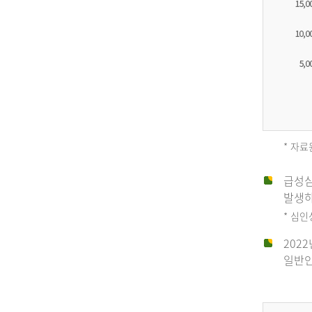
* 자료
급성심
2012
발생하
* 심
202
년
일반인
전
체