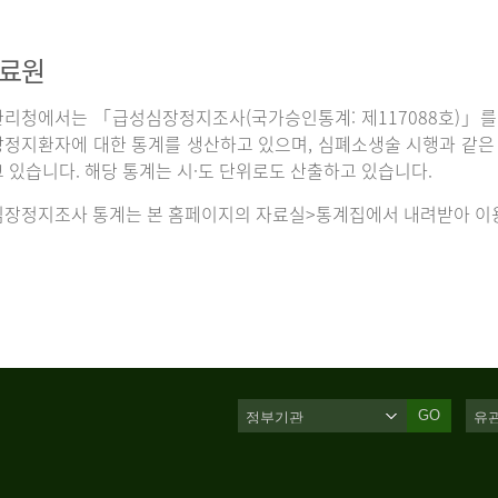
자료원
리청에서는 「급성심장정지조사(국가승인통계: 제117088호)」를 
정지환자에 대한 통계를 생산하고 있으며, 심폐소생술 시행과 같은 처
 있습니다. 해당 통계는 시·도 단위로도 산출하고 있습니다.
장정지조사 통계는 본 홈페이지의 자료실>통계집에서 내려받아 이용
GO