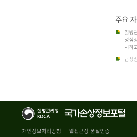
29,356
건
2012
남
주요 
자
18,992
질병관
건
년
성심장
여
시하고
자
생
급성심
10,336
존
건
율
4.4%
2014
뇌
기
능
년
회
복
전
률
체
1.8%
개인정보처리방침
웹접근성 품질인증
30,309