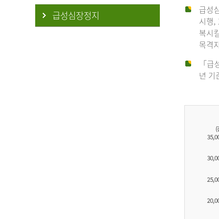
급성심
급성심장정지
시행,
복시킬
목격자
「급성
년 기