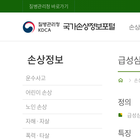
질병관리청 바로가기
손상
손상정보
급성
운수사고
홈
손
어린이 손상
정의
노인 손상
급성심
자해 · 자살
특징
폭력 · 타살