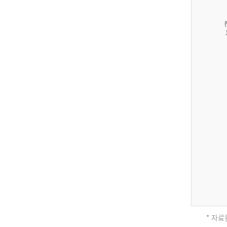
27,823
건
남
자
17,851
건
여
자
9,930
건
2013
년
전
체
* 자료