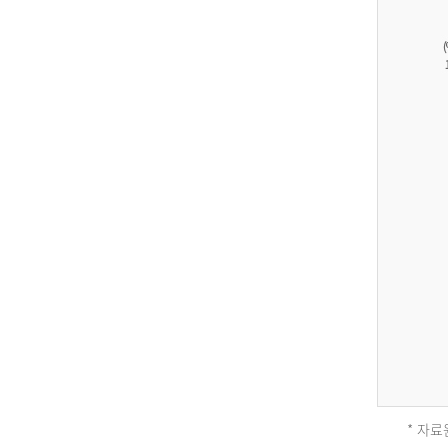
27,823
건
남
자
17,851
건
여
자
9,930
건
2013
년
전
체
* 자료