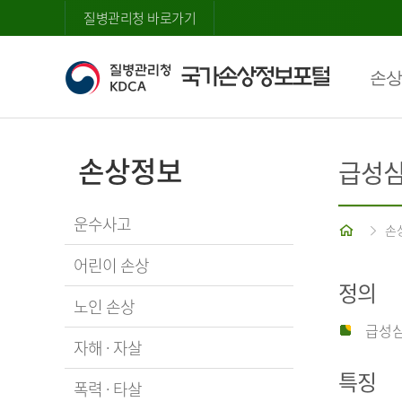
질병관리청 바로가기
손상
손상정보
급성
운수사고
홈
손
어린이 손상
정의
노인 손상
급성심
자해 · 자살
특징
폭력 · 타살