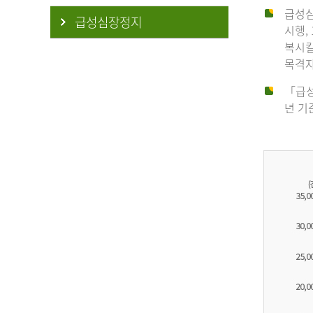
급성심
급성심장정지
시행,
복시킬
목격자
「급성
년 기