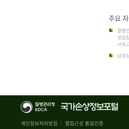
29,356
건
2012
남
주요 
자
18,992
질병관
건
년
성심장
여
시하고
자
생
급성심
10,336
존
건
율
4.4%
2014
뇌
기
능
년
회
복
전
률
체
1.8%
개인정보처리방침
웹접근성 품질인증
30,309