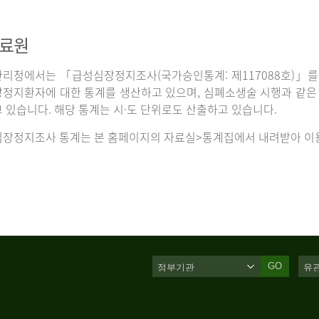
자료원
리청에서는 「급성심장정지조사(국가승인통계: 제117088호)」를 
정지환자에 대한 통계를 생산하고 있으며, 심폐소생술 시행과 같은 처
 있습니다. 해당 통계는 시·도 단위로도 산출하고 있습니다.
장정지조사 통계는 본 홈페이지의 자료실>통계집에서 내려받아 이용
GO