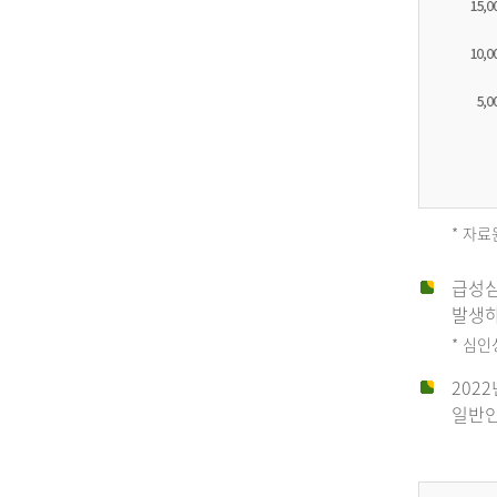
* 자료
급성심
2012
발생하
* 심
202
년
일반인
전
체