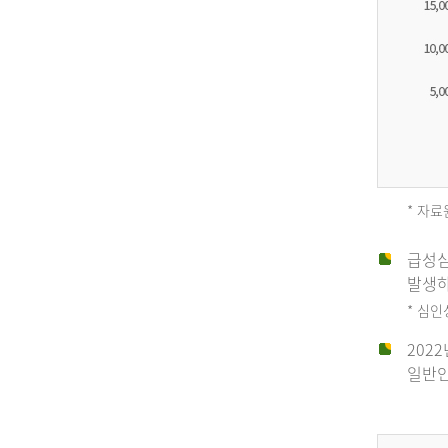
* 자료
급성심
2012
발생하
* 심
202
년
일반인
전
체