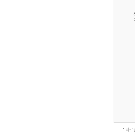
27,823
건
남
자
17,851
건
여
자
9,930
건
2013
년
전
체
* 자료