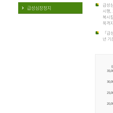
급성심
급성심장정지
시행,
복시킬
목격자
「급성
년 기