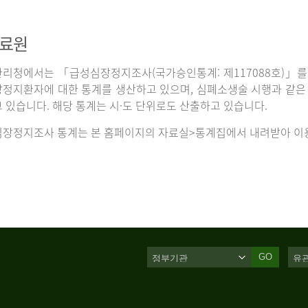
자료원
리청에서는 「급성심장정지조사(국가승인통계: 제117088호)」를 
정지환자에 대한 통계를 생산하고 있으며, 심폐소생술 시행과 같은 처
 있습니다. 해당 통계는 시·도 단위로도 산출하고 있습니다.
장정지조사 통계는 본 홈페이지의 자료실>통계집에서 내려받아 이용
GO