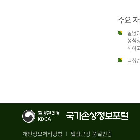
29,356
건
2012
남
주요 
자
18,992
질병관
건
년
성심장
여
시하고
자
생
급성심
10,336
존
건
율
4.4%
2014
뇌
기
능
년
회
복
전
률
체
1.8%
개인정보처리방침
웹접근성 품질인증
30,309