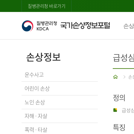
질병관리청 바로가기
손상
손상정보
급성
운수사고
홈
손
어린이 손상
정의
노인 손상
급성심
자해 · 자살
특징
폭력 · 타살