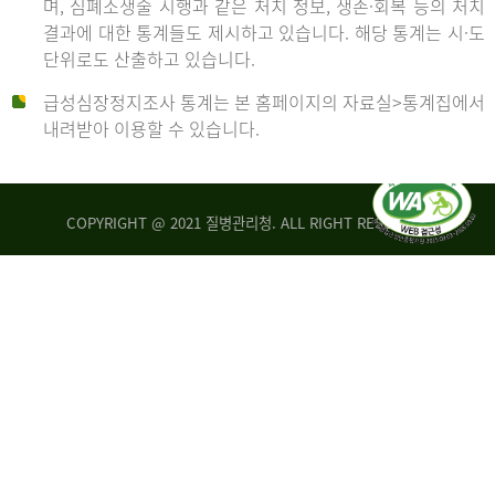
며, 심폐소생술 시행과 같은 처치 정보, 생존·회복 등의 처치
생
건
결과에 대한 통계들도 제시하고 있습니다. 해당 통계는 시·도
존
여
단위로도 산출하고 있습니다.
율
자
4.4%
10,336
급성심장정지조사 통계는 본 홈페이지의 자료실>통계집에서
뇌
건
내려받아 이용할 수 있습니다.
기
능
2014
회
복
COPYRIGHT @ 2021 질병관리청. ALL RIGHT RESERVED
률
년
1.8%
전
2013
체
30,309
건
년
남
자
생
19,271
존