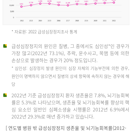
* 자료원: 2022 급성심장정지조사 통계
급성심장정지의 원인은 질병, 그 중에서도 심인성*인 경우가
2012
가장 많고(2022년 73.1%), 추락, 운수사고, 목맴 등에 의한
손상으로 발생하는 경우가 20% 정도입니다.
* 심인성: 심장정지 발생 원인이 심장 자체의 기능부전에 의한 경우,
년
원인이 명백하지 않으면서 질병의 상세 항목에 속하지 않는 경우에 해
당
전
2022년 기준 급성심장정지 환자 생존율은 7.8%, 뇌기능회복
체
률은 5.3%로 나타났으며, 생존율 및 뇌기능회복률 향상의 핵
27,823
심 요소인 일반인 심폐소생술 시행률은 2012년 6.9%에서
건
2022년 29.3%로 매년 증가하고 있습니다.
남
자
[ 연도별 병원 밖 급성심장정지 생존율 및 뇌기능회복률(2012-