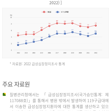
17,851
2022) ]
건
여
자
9,930
건
2013
년
* 자료원: 2022 급성심장정지조사 통계
전
체
2012
주요 자료원
29,356
건
질병관리청에서는 「급성심장정지조사(국가승인통계: 제
남
년
117088호)」를 통해서 병원 밖에서 발생하여 119구급대에
자
서 이송한 급성심장정지환자에 대한 통계를 생산하고 있으
18,992