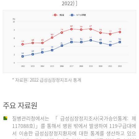
17,851
2022) ]
건
여
자
9,930
건
2013
년
* 자료원: 2022 급성심장정지조사 통계
전
체
2012
주요 자료원
29,356
건
질병관리청에서는 「급성심장정지조사(국가승인통계: 제
남
년
117088호)」를 통해서 병원 밖에서 발생하여 119구급대에
자
서 이송한 급성심장정지환자에 대한 통계를 생산하고 있으
18,992