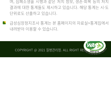
며, 심폐소생술 시행과 같은 처치 정보, 생존·회복 등의 처치
생
건
결과에 대한 통계들도 제시하고 있습니다. 해당 통계는 시·도
존
여
단위로도 산출하고 있습니다.
율
자
4.4%
10,336
급성심장정지조사 통계는 본 홈페이지의 자료실>통계집에서
뇌
건
내려받아 이용할 수 있습니다.
기
능
2014
회
복
COPYRIGHT @ 2021 질병관리청. ALL RIGHT RESERVED
률
년
1.8%
전
2013
체
30,309
건
년
남
자
생
19,271
존