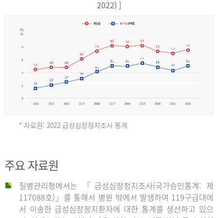
17,851
2022) ]
건
여
자
9,930
건
2013
년
* 자료원: 2022 급성심장정지조사 통계
전
체
2012
주요 자료원
29,356
건
질병관리청에서는 「급성심장정지조사(국가승인통계: 제
남
년
117088호)」를 통해서 병원 밖에서 발생하여 119구급대에
자
서 이송한 급성심장정지환자에 대한 통계를 생산하고 있으
18,992