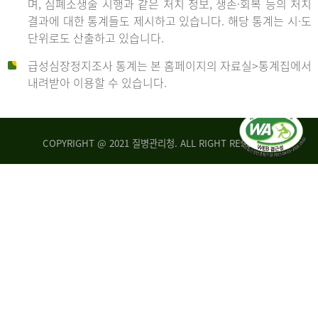
며, 심폐소생술 시행과 같은 처치 정보, 생존·회복 등의 처치
생
건
결과에 대한 통계들도 제시하고 있습니다. 해당 통계는 시·도
존
여
단위로도 산출하고 있습니다.
율
자
4.4%
10,336
급성심장정지조사 통계는 본 홈페이지의 자료실>통계집에서
뇌
건
내려받아 이용할 수 있습니다.
기
능
2014
회
복
COPYRIGHT @ 2021 질병관리청. ALL RIGHT RESERVED
률
년
1.8%
전
2013
체
30,309
건
년
남
자
생
19,271
존