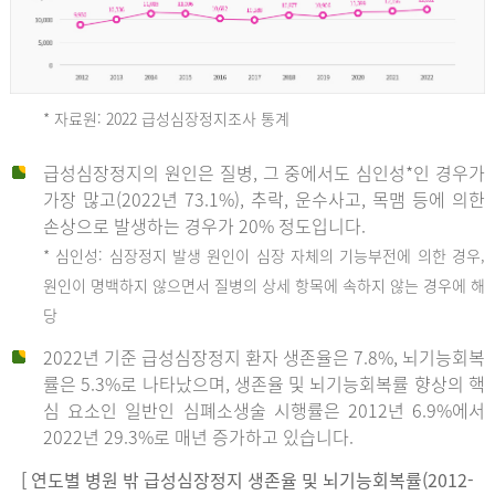
* 자료원: 2022 급성심장정지조사 통계
급성심장정지의 원인은 질병, 그 중에서도 심인성*인 경우가
2012
가장 많고(2022년 73.1%), 추락, 운수사고, 목맴 등에 의한
손상으로 발생하는 경우가 20% 정도입니다.
* 심인성: 심장정지 발생 원인이 심장 자체의 기능부전에 의한 경우,
년
원인이 명백하지 않으면서 질병의 상세 항목에 속하지 않는 경우에 해
당
전
2022년 기준 급성심장정지 환자 생존율은 7.8%, 뇌기능회복
체
률은 5.3%로 나타났으며, 생존율 및 뇌기능회복률 향상의 핵
27,823
심 요소인 일반인 심폐소생술 시행률은 2012년 6.9%에서
건
2022년 29.3%로 매년 증가하고 있습니다.
남
자
[ 연도별 병원 밖 급성심장정지 생존율 및 뇌기능회복률(2012-