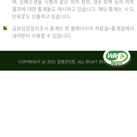
며, 심폐소생술 시행과 같은 처치 정보, 생존·회복 등의 처치
생
건
결과에 대한 통계들도 제시하고 있습니다. 해당 통계는 시·도
존
여
단위로도 산출하고 있습니다.
율
자
4.4%
10,336
급성심장정지조사 통계는 본 홈페이지의 자료실>통계집에서
뇌
건
내려받아 이용할 수 있습니다.
기
능
2014
회
복
COPYRIGHT @ 2021 질병관리청. ALL RIGHT RESERVED
률
년
1.8%
전
2013
체
30,309
건
년
남
자
생
19,271
존