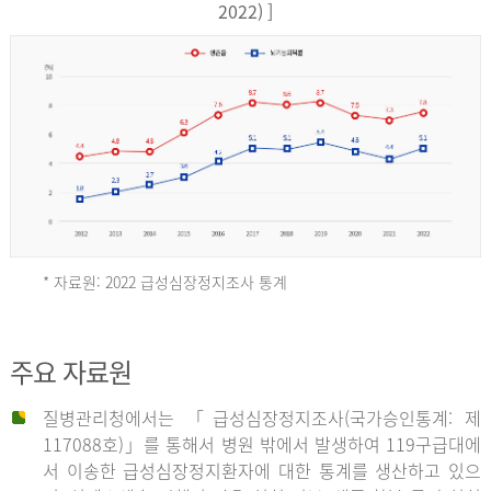
17,851
2022) ]
건
여
자
9,930
건
2013
년
* 자료원: 2022 급성심장정지조사 통계
전
체
2012
주요 자료원
29,356
건
질병관리청에서는 「급성심장정지조사(국가승인통계: 제
남
년
117088호)」를 통해서 병원 밖에서 발생하여 119구급대에
자
서 이송한 급성심장정지환자에 대한 통계를 생산하고 있으
18,992