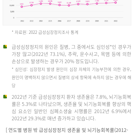
* 자료원: 2022 급성심장정지조사 통계
급성심장정지의 원인은 질병, 그 중에서도 심인성*인 경우가
2012
가장 많고(2022년 73.1%), 추락, 운수사고, 목맴 등에 의한
손상으로 발생하는 경우가 20% 정도입니다.
* 심인성: 심장정지 발생 원인이 심장 자체의 기능부전에 의한 경우,
년
원인이 명백하지 않으면서 질병의 상세 항목에 속하지 않는 경우에 해
당
전
2022년 기준 급성심장정지 환자 생존율은 7.8%, 뇌기능회복
체
률은 5.3%로 나타났으며, 생존율 및 뇌기능회복률 향상의 핵
27,823
심 요소인 일반인 심폐소생술 시행률은 2012년 6.9%에서
건
2022년 29.3%로 매년 증가하고 있습니다.
남
자
[ 연도별 병원 밖 급성심장정지 생존율 및 뇌기능회복률(2012-