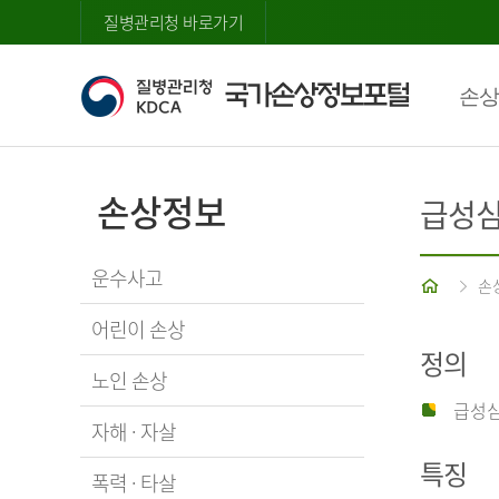
질병관리청 바로가기
손상
손상정보
급성
운수사고
홈
손
어린이 손상
정의
노인 손상
급성심
자해 · 자살
특징
폭력 · 타살