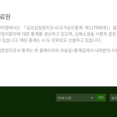
자료원
리청에서는 「급성심장정지조사(국가승인통계: 제117088호)」를 
정지환자에 대한 통계를 생산하고 있으며, 심폐소생술 시행과 같은 처
 있습니다. 해당 통계는 시·도 단위로도 산출하고 있습니다.
장정지조사 통계는 본 홈페이지의 자료실>통계집에서 내려받아 이용
GO