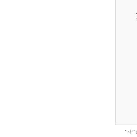
27,823
건
남
자
17,851
건
여
자
9,930
건
2013
년
전
체
* 자료