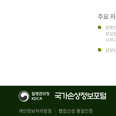
29,356
건
2012
남
주요 
자
18,992
질병관
건
년
성심장
여
시하고
자
생
급성심
10,336
존
건
율
4.4%
2014
뇌
기
능
년
회
복
전
률
체
1.8%
개인정보처리방침
웹접근성 품질인증
30,309