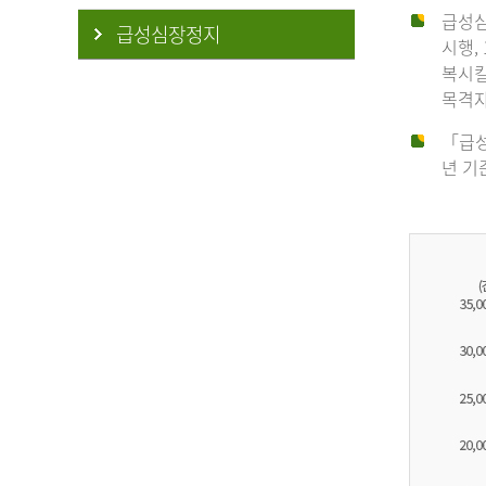
급성심
급성심장정지
시행,
복시킬
목격자
「급성
년 기