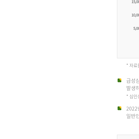
* 자료
급성심
2012
발생하
* 심
202
년
일반인
전
체