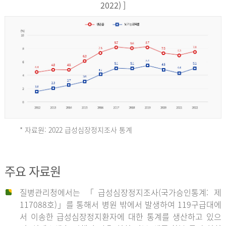
17,851
2022) ]
건
여
자
9,930
건
2013
년
* 자료원: 2022 급성심장정지조사 통계
전
체
2012
주요 자료원
29,356
건
질병관리청에서는 「급성심장정지조사(국가승인통계: 제
남
년
117088호)」를 통해서 병원 밖에서 발생하여 119구급대에
자
서 이송한 급성심장정지환자에 대한 통계를 생산하고 있으
18,992