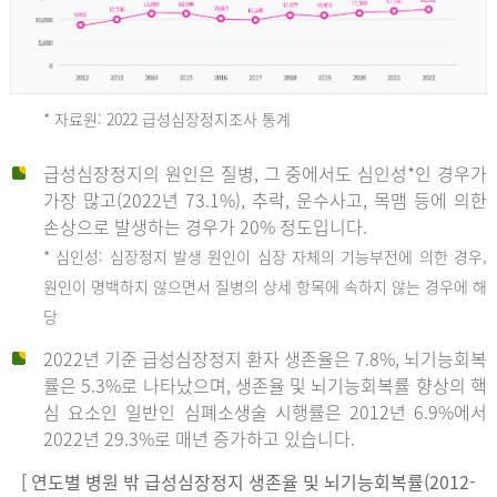
* 자료원: 2022 급성심장정지조사 통계
급성심장정지의 원인은 질병, 그 중에서도 심인성*인 경우가
2012
가장 많고(2022년 73.1%), 추락, 운수사고, 목맴 등에 의한
손상으로 발생하는 경우가 20% 정도입니다.
* 심인성: 심장정지 발생 원인이 심장 자체의 기능부전에 의한 경우,
년
원인이 명백하지 않으면서 질병의 상세 항목에 속하지 않는 경우에 해
당
전
2022년 기준 급성심장정지 환자 생존율은 7.8%, 뇌기능회복
체
률은 5.3%로 나타났으며, 생존율 및 뇌기능회복률 향상의 핵
27,823
심 요소인 일반인 심폐소생술 시행률은 2012년 6.9%에서
건
2022년 29.3%로 매년 증가하고 있습니다.
남
자
[ 연도별 병원 밖 급성심장정지 생존율 및 뇌기능회복률(2012-