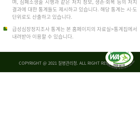
며, 심폐소생술 시행과 같은 처치 정보, 생존·회복 등의 처치
생
건
결과에 대한 통계들도 제시하고 있습니다. 해당 통계는 시·도
존
여
단위로도 산출하고 있습니다.
율
자
4.4%
10,336
급성심장정지조사 통계는 본 홈페이지의 자료실>통계집에서
뇌
건
내려받아 이용할 수 있습니다.
기
능
2014
회
복
COPYRIGHT @ 2021 질병관리청. ALL RIGHT RESERVED
률
년
1.8%
전
2013
체
30,309
건
년
남
자
생
19,271
존