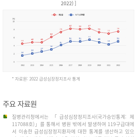
17,851
2022) ]
건
여
자
9,930
건
2013
년
* 자료원: 2022 급성심장정지조사 통계
전
체
2012
주요 자료원
29,356
건
질병관리청에서는 「급성심장정지조사(국가승인통계: 제
남
년
117088호)」를 통해서 병원 밖에서 발생하여 119구급대에
자
서 이송한 급성심장정지환자에 대한 통계를 생산하고 있으
18,992