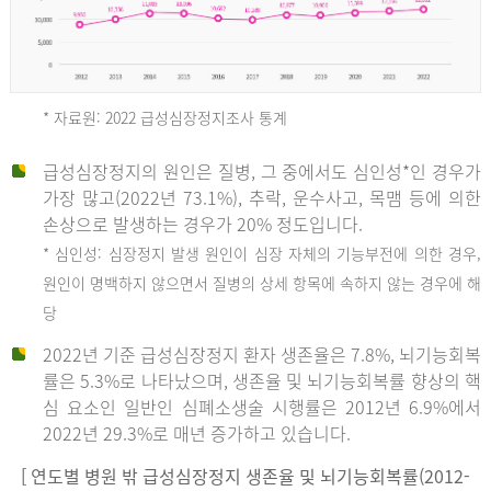
* 자료원: 2022 급성심장정지조사 통계
급성심장정지의 원인은 질병, 그 중에서도 심인성*인 경우가
2012
가장 많고(2022년 73.1%), 추락, 운수사고, 목맴 등에 의한
손상으로 발생하는 경우가 20% 정도입니다.
* 심인성: 심장정지 발생 원인이 심장 자체의 기능부전에 의한 경우,
년
원인이 명백하지 않으면서 질병의 상세 항목에 속하지 않는 경우에 해
당
전
2022년 기준 급성심장정지 환자 생존율은 7.8%, 뇌기능회복
체
률은 5.3%로 나타났으며, 생존율 및 뇌기능회복률 향상의 핵
27,823
심 요소인 일반인 심폐소생술 시행률은 2012년 6.9%에서
건
2022년 29.3%로 매년 증가하고 있습니다.
남
자
[ 연도별 병원 밖 급성심장정지 생존율 및 뇌기능회복률(2012-