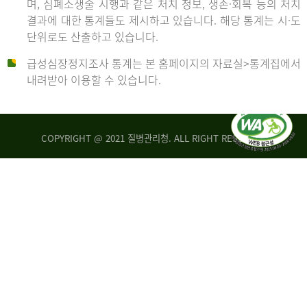
며, 심폐소생술 시행과 같은 처치 정보, 생존·회복 등의 처치
생
건
결과에 대한 통계들도 제시하고 있습니다. 해당 통계는 시·도
존
여
단위로도 산출하고 있습니다.
율
자
4.4%
10,336
급성심장정지조사 통계는 본 홈페이지의 자료실>통계집에서
뇌
건
내려받아 이용할 수 있습니다.
기
능
2014
회
복
COPYRIGHT @ 2021 질병관리청. ALL RIGHT RESERVED
률
년
1.8%
전
2013
체
30,309
건
년
남
자
생
19,271
존