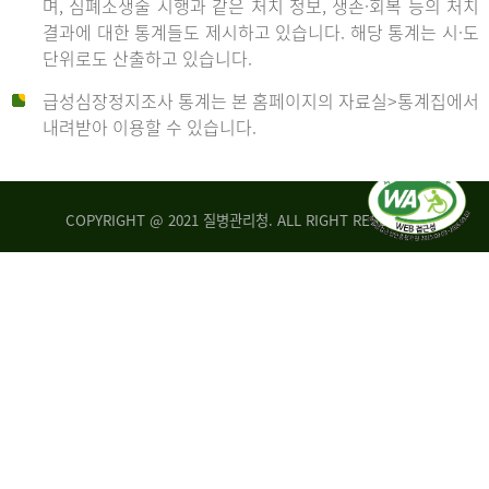
며, 심폐소생술 시행과 같은 처치 정보, 생존·회복 등의 처치
생
건
결과에 대한 통계들도 제시하고 있습니다. 해당 통계는 시·도
존
여
단위로도 산출하고 있습니다.
율
자
4.4%
10,336
급성심장정지조사 통계는 본 홈페이지의 자료실>통계집에서
뇌
건
내려받아 이용할 수 있습니다.
기
능
2014
회
복
COPYRIGHT @ 2021 질병관리청. ALL RIGHT RESERVED
률
년
1.8%
전
2013
체
30,309
건
년
남
자
생
19,271
존