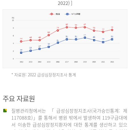
17,851
2022) ]
건
여
자
9,930
건
2013
년
* 자료원: 2022 급성심장정지조사 통계
전
체
2012
주요 자료원
29,356
건
질병관리청에서는 「급성심장정지조사(국가승인통계: 제
남
년
117088호)」를 통해서 병원 밖에서 발생하여 119구급대에
자
서 이송한 급성심장정지환자에 대한 통계를 생산하고 있으
18,992