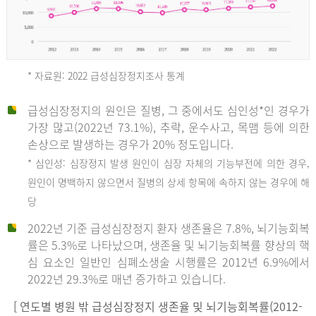
* 자료원: 2022 급성심장정지조사 통계
급성심장정지의 원인은 질병, 그 중에서도 심인성*인 경우가
2012
가장 많고(2022년 73.1%), 추락, 운수사고, 목맴 등에 의한
손상으로 발생하는 경우가 20% 정도입니다.
* 심인성: 심장정지 발생 원인이 심장 자체의 기능부전에 의한 경우,
년
원인이 명백하지 않으면서 질병의 상세 항목에 속하지 않는 경우에 해
당
전
2022년 기준 급성심장정지 환자 생존율은 7.8%, 뇌기능회복
체
률은 5.3%로 나타났으며, 생존율 및 뇌기능회복률 향상의 핵
27,823
심 요소인 일반인 심폐소생술 시행률은 2012년 6.9%에서
건
2022년 29.3%로 매년 증가하고 있습니다.
남
자
[ 연도별 병원 밖 급성심장정지 생존율 및 뇌기능회복률(2012-