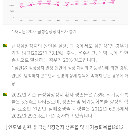
* 자료원: 2022 급성심장정지조사 통계
급성심장정지의 원인은 질병, 그 중에서도 심인성*인 경우가
2012
가장 많고(2022년 73.1%), 추락, 운수사고, 목맴 등에 의한
손상으로 발생하는 경우가 20% 정도입니다.
* 심인성: 심장정지 발생 원인이 심장 자체의 기능부전에 의한 경우,
년
원인이 명백하지 않으면서 질병의 상세 항목에 속하지 않는 경우에 해
당
전
2022년 기준 급성심장정지 환자 생존율은 7.8%, 뇌기능회복
체
률은 5.3%로 나타났으며, 생존율 및 뇌기능회복률 향상의 핵
27,823
심 요소인 일반인 심폐소생술 시행률은 2012년 6.9%에서
건
2022년 29.3%로 매년 증가하고 있습니다.
남
자
[ 연도별 병원 밖 급성심장정지 생존율 및 뇌기능회복률(2012-