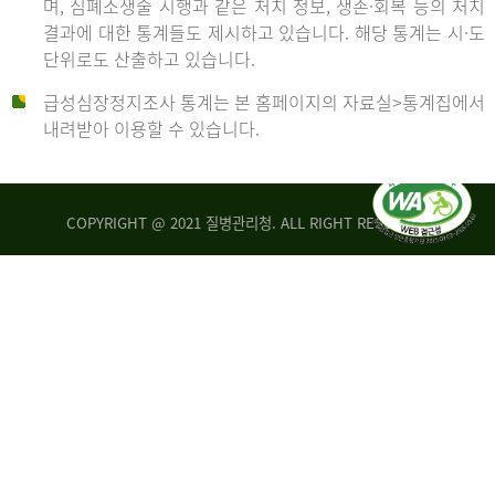
며, 심폐소생술 시행과 같은 처치 정보, 생존·회복 등의 처치
생
건
결과에 대한 통계들도 제시하고 있습니다. 해당 통계는 시·도
존
여
단위로도 산출하고 있습니다.
율
자
4.4%
10,336
급성심장정지조사 통계는 본 홈페이지의 자료실>통계집에서
뇌
건
내려받아 이용할 수 있습니다.
기
능
2014
회
복
COPYRIGHT @ 2021 질병관리청. ALL RIGHT RESERVED
률
년
1.8%
전
2013
체
30,309
건
년
남
자
생
19,271
존