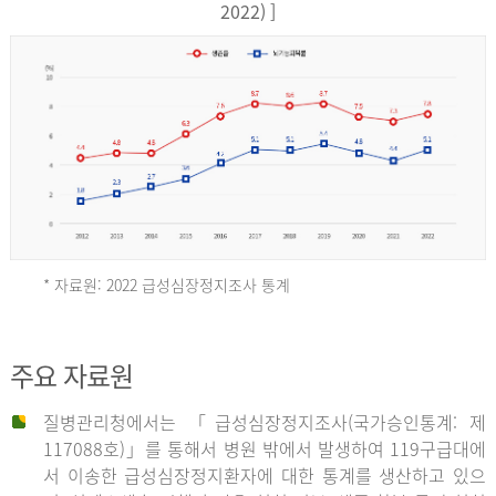
17,851
2022) ]
건
여
자
9,930
건
2013
년
* 자료원: 2022 급성심장정지조사 통계
전
체
2012
주요 자료원
29,356
건
질병관리청에서는 「급성심장정지조사(국가승인통계: 제
남
년
117088호)」를 통해서 병원 밖에서 발생하여 119구급대에
자
서 이송한 급성심장정지환자에 대한 통계를 생산하고 있으
18,992